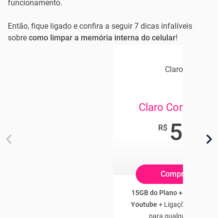
funcionamento.
Então, fique ligado e confira a seguir 7 dicas infalíveis
sobre
como limpar a memória interna do celular
!
Claro Celular
Claro Controle 
54
,90
R$
/mês
Compre Online
15GB do Plano + 3GB Franq
Youtube
+ Ligações e SMS Il
para qualquer operado