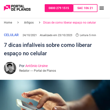
0800 279 1515
SAC 106 21
Home
Artigos
Dicas de como liberar espaço no celular
CELULAR
24/10/2021
Atualizado em
23/10/2023
Leitura 5 min
7 dicas infalíveis sobre como liberar
espaço no celular
Por
Antônio Ursine
Redator — Portal de Planos