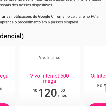
ssoais dos nossos dispositivos.
irar as notificações do Google Chrome
no celular e no PC e
aprenda o procedimento em 6 passos simples!
idencial)
Vivo Internet
mega
Vivo Internet 500
Oi Int
mega
R$
s
120
,00
R$
/mês