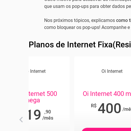
que usam os pop-ups para obter dados pe
Nos próximos tópicos, explicamos
como t
como bloquear os pop-ups! Acompanhe e 
Planos de Internet Fixa(Res
Claro Internet
Oi Internet
Claro Internet 500
Oi Internet 400 
mega
400
R$
/mê
119
,90
R$
/mês