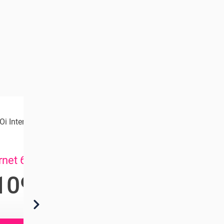
Oi Internet
Vivo Internet
ernet 600 mega
Vivo Internet 700
mega
109
,90
150
/mês
,00
R$
/mês