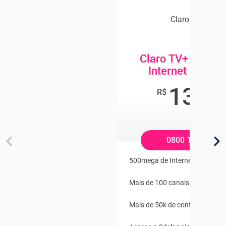
Claro Combo
Claro TV+ App + 
Internet 500 M
134
,8
R$
/mê
0800 104 2121
500mega de Internet com Wifi P
Mais de 100 canais ao vivo
Mais de 50k de conteúdo On 