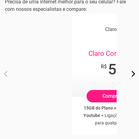
Precisa de uma internet melhor para o seu celular? Fale
com nossos especialistas e compare:
Claro Celular
Claro Controle 
54
,90
R$
/mês
Compre Online
15GB do Plano + 3GB Franq
Youtube
+ Ligações e SMS Il
para qualquer operado