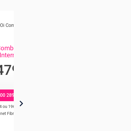
Oi Combo
Vivo Combo
Combo TV +
Vivo Total Pro
Internet
189
,99
R$
479
/mês
,90
/mês
0800 770 9800
00 289 1515
Vivo Fibra 300 mega + Vivo Fixo
4 ou 196 Canais + Oi
com Ligações Ilimitadas + 50GB
rnet Fibra 1 Giga
de ligações ilimitadas para
qualquer operadora, com
WhatsApp, Wazze e Moovit