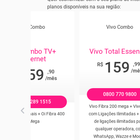
planos disponíveis na sua região:
Oi Combo
Vivo Combo
Oi Combo TV+
Vivo Total Essen
Internet
159
,9
R$
259
/mê
,90
R$
/mês
0800 770 9800
0800 289 1515
Vivo Fibra 200 mega + Viv
Oi TV 132 Canais + Oi Fibra 400
com Ligações Ilimitadas 
Mega
de ligações ilimitadas p
qualquer operadora, c
WhatsApp, Wazze e Moo