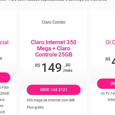
Claro Combo
cial
Claro Internet 350
Oi 
Mega + Claro
9
Controle 25GB
s
R$
149
,80
R$
/mês
08
o Fixo
0800 104 2121
+ 20GB
Oi TV 19
ara
Inte
350 mega de Internet com Wifi
om
Plus grátis
vit