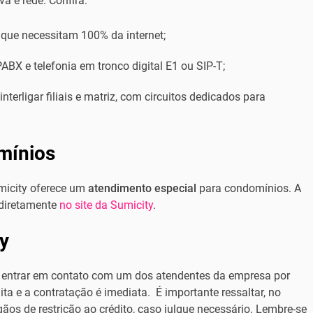
va e rede. Confira:
 que necessitam 100% da internet;
ABX e telefonia em tronco digital E1 ou SIP-T;
terligar filiais e matriz, com circuitos dedicados para
mínios
micity oferece um
atendimento especial
para condomínios. A
 diretamente
no site da Sumicity
.
y
a entrar em contato com um dos atendentes da empresa por
ita e a contratação é imediata. É importante ressaltar, no
ãos de restrição ao crédito, caso julgue necessário. Lembre-se