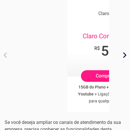
Claro Celular
Claro Controle 
54
,90
R$
/mês
Compre Online
15GB do Plano + 3GB Franq
Youtube
+ Ligações e SMS Il
para qualquer operado
Se você deseja ampliar os canais de atendimento da sua
empresa, precisa conhecer as funcionalidades desta