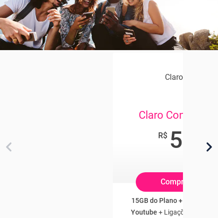
Claro Celular
Claro Controle 
54
,90
R$
/mês
Compre Online
15GB do Plano + 3GB Franq
Youtube
+ Ligações e SMS Il