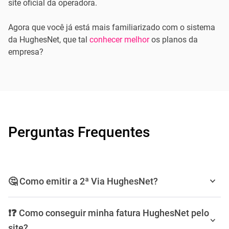
site oficial da operadora.
Agora que você já está mais familiarizado com o sistema
da HughesNet, que tal
conhecer melhor
os planos da
empresa?
Perguntas Frequentes
🤔 Como emitir a 2ª Via HughesNet?
Para emitir a 2ª via do boleto HughesNet basta acessar a
❗❓ Como conseguir minha fatura HughesNet pelo
área de cliente no site da operadora, ligar para a central de
site?
atendimento ou utilizar o aplicativo Minha HughesNet.