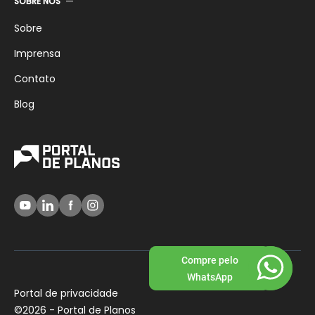
SOBRE NÓS
Sobre
Imprensa
Contato
Blog
Compre Claro
Compre pelo
pelo WhatsApp
WhatsApp
Portal de privacidade
©
2026 - Portal de Planos