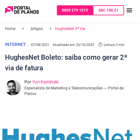
0800 279 1515
SAC 106 21
Home
Artigos
HughesNet 2ª Via
INTERNET
07/04/2021
Atualizado em
23/10/2023
Leitura 3 min
HughesNet Boleto: saiba como gerar 2ª
via de fatura
Por
Yuri Kaminski
Especialista de Marketing e Telecomunicações — Portal de
Planos