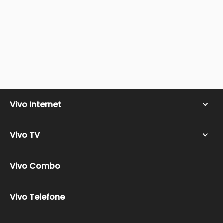
Vivo Internet
Vivo Wi-fi
Vivo TV
Vivo Fibra
Vivo TV Super HD
Vivo Combo
Vivo TV Ultra HD
Vivo TV Ultimate HD
Vivo Telefone
Vivo TV Full HD
Canais Vivo TV