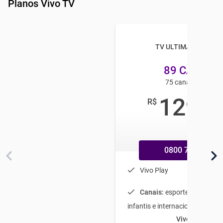
Planos Vivo TV
TV ULTIMATE HD VIV
89 CANAIS
75 canais em HD
129
R$
,99
/mês
0800 770 9800
Vivo Play
Canais:
esportes, filmes, sé
infantis e internacionais
Vivo Play