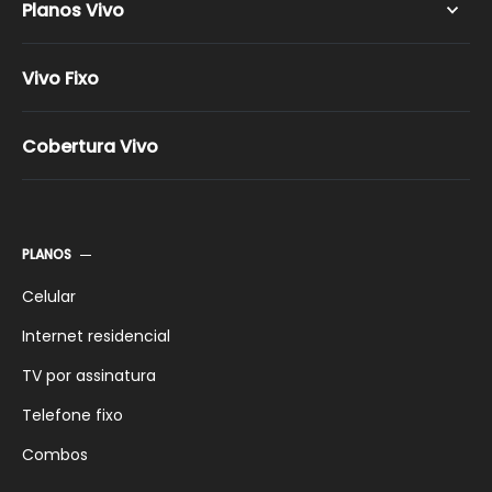
Planos Vivo
Vivo Controle
Vivo Fixo
Vivo Pós-pago
Vivo Pré-Pago
Cobertura Vivo
Vivo Família
Vivo Celular Pacotes
Promoções Vivo
PLANOS
Celular
Internet residencial
TV por assinatura
Telefone fixo
Combos