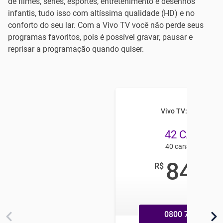
de filmes, séries, esportes, entretenimento e desenhos
infantis, tudo isso com altíssima qualidade (HD) e no
conforto do seu lar. Com a Vivo TV você não perde seus
programas favoritos, pois é possível gravar, pausar e
reprisar a programação quando quiser.
Vivo TV: SUPER HD
42 CANAIS
40 canais em HD
84
R$
,99
/mês
0800 770 9800