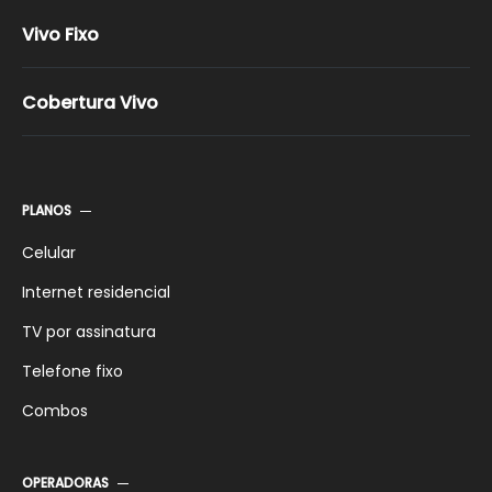
Vivo Controle
Vivo Fixo
Vivo Pós-pago
Vivo Pré-Pago
Cobertura Vivo
Vivo Família
Vivo Celular Pacotes
Promoções Vivo
PLANOS
Celular
Internet residencial
TV por assinatura
Telefone fixo
Combos
OPERADORAS