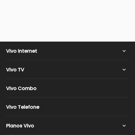
Vivo Internet
Vivo Wi-fi
Vivo TV
Vivo Fibra
Vivo TV Super HD
Vivo Combo
Vivo TV Ultra HD
Vivo TV Ultimate HD
Vivo Telefone
Vivo TV Full HD
Canais Vivo TV
Planos Vivo