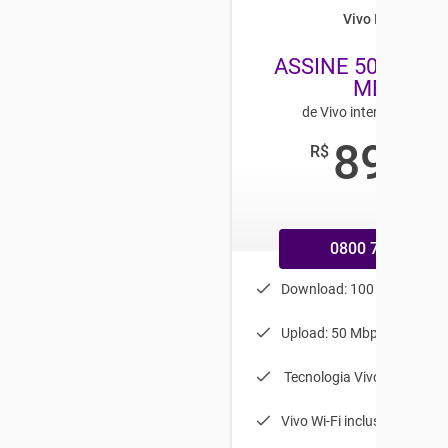
Vivo Internet
ASSINE 50 E LEV
MEGA
de Vivo internet no Co
89
R$
,99
/mês
0800 770 9800
Download: 100 Mbps
Upload: 50 Mbps
Tecnologia Vivo Fibra ótic
Vivo Wi-Fi incluso