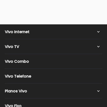
Vivo Internet
Vivo Wi-fi
Vivo TV
Vivo Fibra
Vivo TV Super HD
Vivo Combo
Vivo TV Ultra HD
Vivo TV Ultimate HD
Vivo Telefone
Vivo TV Full HD
Canais Vivo TV
Planos Vivo
Vivo Controle
Vivo Fixo