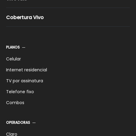
Vivo Pós-pago
Vivo Pré-Pago
Cobertura Vivo
Vivo Família
Vivo Celular Pacotes
Promoções Vivo
PLANOS
Celular
Internet residencial
TV por assinatura
Telefone fixo
Combos
OPERADORAS
Claro