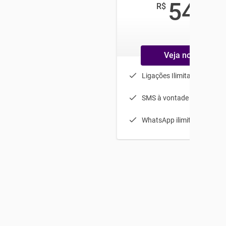
54
R$
,99
/mês
Veja no carrinho
Ligações Ilimitadas
SMS à vontade
WhatsApp ilimitado