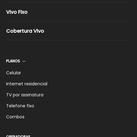
Vivo Controle
Vivo Fixo
Vivo Pós-pago
Vivo Pré-Pago
Cobertura Vivo
Vivo Família
Vivo Celular Pacotes
Promoções Vivo
PLANOS
Celular
Internet residencial
TV por assinatura
Telefone fixo
Combos
OPERADORAS