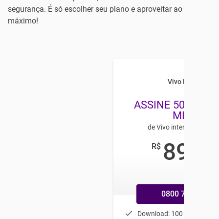
segurança. É só escolher seu plano e aproveitar ao
máximo!
Vivo Internet
ASSINE 50 E LEV
MEGA
de Vivo internet no Co
89
R$
,99
/mês
0800 770 9800
Download: 100 Mbps