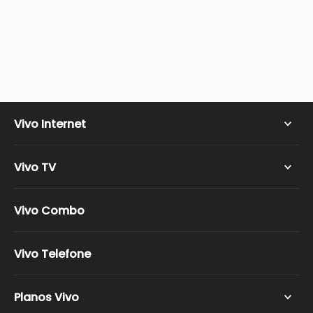
Vivo Internet
Vivo Wi-fi
Vivo TV
Vivo Fibra
Vivo TV Super HD
Vivo Combo
Vivo TV Ultra HD
Vivo TV Ultimate HD
Vivo Telefone
Vivo TV Full HD
Canais Vivo TV
Planos Vivo