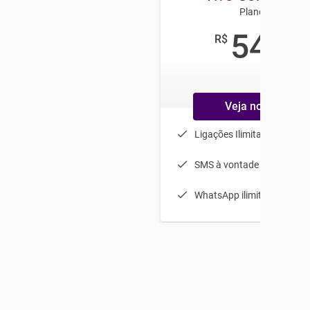
Plano Anual
54
R$
,99
/mês
Veja no carrinho
Ligações Ilimitadas
SMS à vontade
WhatsApp ilimitado