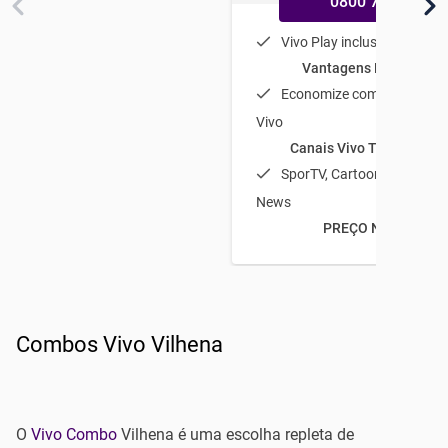
0800 770 9800
Vivo Play incluso
Vantagens Plano Vivo
Economize com a TV por a
Vivo
Canais Vivo TV em dest
SporTV, Cartoon Network e
News
PREÇO NO COMBO
Combos Vivo Vilhena
O
Vivo Combo
Vilhena é uma escolha repleta de