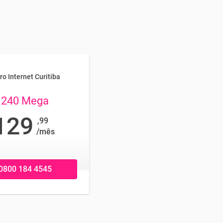
ro Internet Curitiba
240 Mega
129
,99
/mês
0800 184 4545