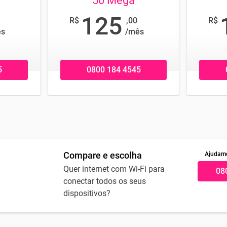
50 Mega
125
R$
,00
R$
ês
/mês
5
0800 184 4545
Compare e escolha
Ajudamo
Quer internet com Wi-Fi para
08
conectar todos os seus
dispositivos?