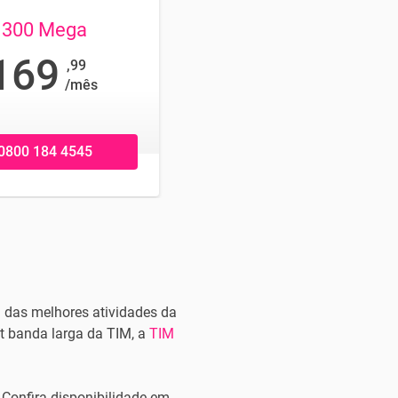
300 Mega
169
,99
/mês
0800 184 4545
a das melhores atividades da
et banda larga da TIM, a
TIM
Confira disponibilidade em