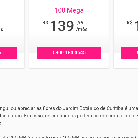
100 Mega
139
R$
,99
R$
ês
/mês
5
0800 184 4545
igui ou apreciar as flores do Jardim Botânico de Curitiba é um
itas outras. Em casa, os curitibanos podem contar com a intern
o.
e até 200 MB (dobrando para 400 MB em promoções especiais). 