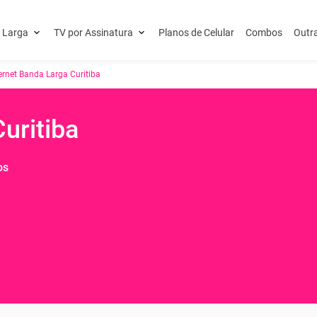
a Larga
TV por Assinatura
Planos de Celular
Combos
Outr
ernet Banda Larga Curitiba
uritiba
os