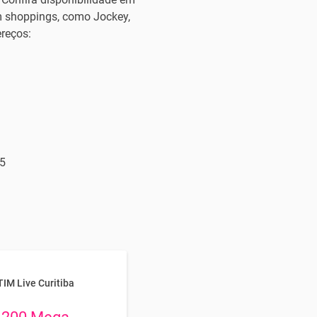
em shoppings, como Jockey,
ereços:
05
TIM Live Curitiba