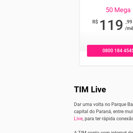
50 Mega
119
R$
,99
/m
0800 184 454
TIM Live
Dar uma volta no Parque Bar
capital do Paraná, entre mu
Live
, para ter rápida conexã
A TIM conta com internet d