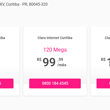
XV, Curitiba - PR, 80045-320
tiba
Claro Internet Curitiba
Cla
120 Mega
99
R$
,99
R$
/mês
5
0800 184 4545