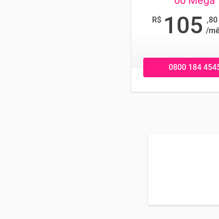
60 Mega
105
R$
,80
/m
0800 184 454