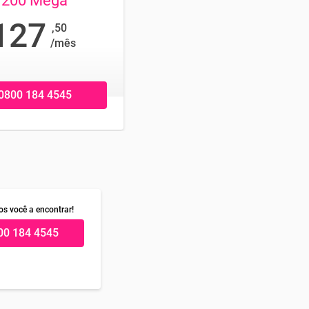
200 Mega
127
,50
/mês
0800 184 4545
s você a encontrar!
00 184 4545