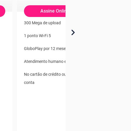
Assine Online
Comp
300 Mega de upload
Com Wi-fi Gráti
digitais
1 ponto Wi-Fi 5
McAfee Proteç
GloboPlay por 12 meses
Clube de revis
Atendimento humano e digital
Skeelo Audiobo
No cartão de crédito ou débito em
Digital
conta