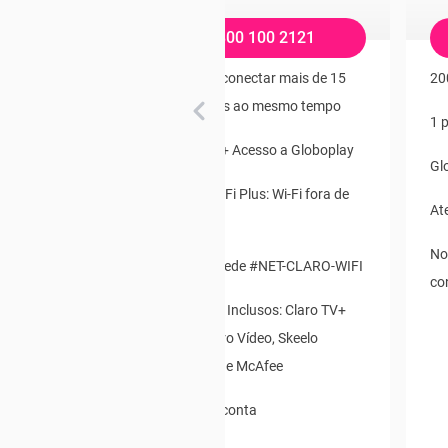
 2121
0800 100 2121
 a Globoplay
Ideal para conectar mais de 15
20
dispositivos ao mesmo tempo
Wi-Fi fora de
1 
500 Mega + Acesso a Globoplay
Gl
ET-CLARO-WIFI
Modem Wi-Fi Plus: Wi-Fi fora de
At
Casa:
s: Claro TV+
No
, Skeelo
Acesso a Rede #NET-CLARO-WIFI
co
ee
Aplicativos Inclusos: Claro TV+
(Now), Claro Vídeo, Skeelo
Audiobook e McAfee
Débito em conta