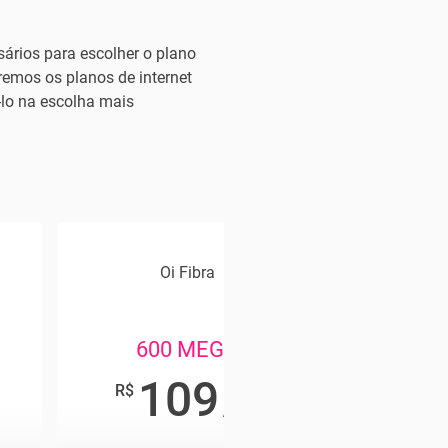
ários para escolher o plano
remos os planos de internet
-lo na escolha mais
Oi Fibra
Viv
600 MEGA
60
109
1
,90
R$
R$
/mês