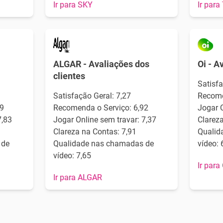
Ir para SKY
Ir para
ALGAR - Avaliações dos
Oi - A
clientes
Satisfa
Satisfação Geral: 7,27
Recome
9
Recomenda o Serviço: 6,92
Jogar O
7,83
Jogar Online sem travar: 7,37
Clareza
Clareza na Contas: 7,91
Qualid
 de
Qualidade nas chamadas de
vídeo: 
vídeo: 7,65
Ir para
Ir para ALGAR