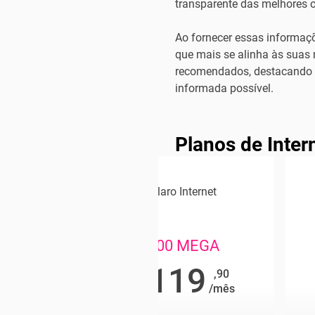
transparente das melhores o
Ao fornecer essas informaçõ
que mais se alinha às suas 
recomendados, destacando su
informada possível.
Planos de Inter
ternet
Claro Internet
EGA
500 MEGA
9
119
,90
,90
R$
/mês
/mês