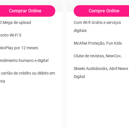
Comprar Online
Compre Online
0 Mega de upload
Com Wi-fi Grátis e serviços
digitais
ponto Wi-Fi 5
McAfee Proteção, Fun Kids
oboPlay por 12 meses
Clube de revistas, NewCo+,
endimento humano e digital
Skeelo Audiobooks, Abril News
 cartão de crédito ou débito em
Digital
nta