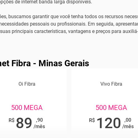
pções de internet banda larga disponíveis.
es, buscamos garantir que você tenha todos os recursos necess
necessidades pessoais ou profissionais. Em seguida, apresenta
as principais características, vantagens e preços para auxiliá
net Fibra - Minas Gerais
Oi Fibra
Vivo Fibra
500 MEGA
500 MEGA
89
120
,90
,00
R$
R$
/mês
/mês