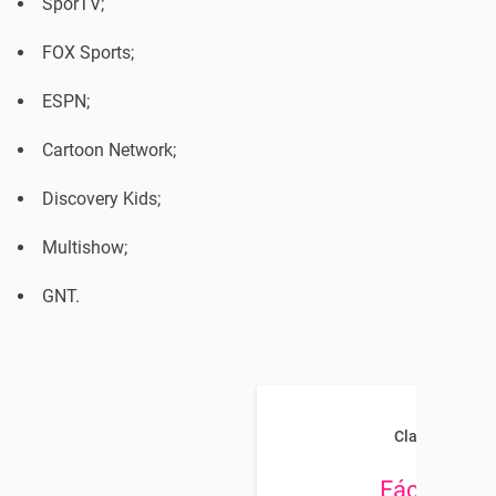
SporTV;
FOX Sports;
ESPN;
Cartoon Network;
Discovery Kids;
Multishow;
GNT.
Claro TV
Fácil HD