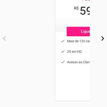
59
R$
,99
/mês
Ligue grátis!
Mais de 120 canais;
25 em HD;
Acesso ao Claro NOW.