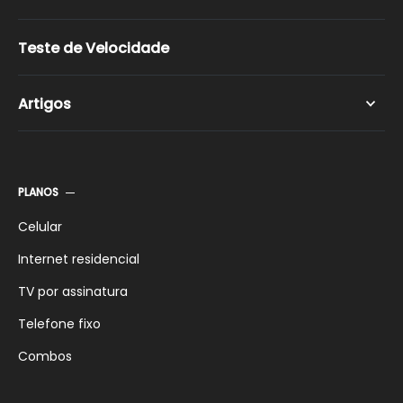
Internet Via Satélite
Programação da TV a cabo
Internet Wi-Fi
Planos Controle
Teste de Velocidade
Planos Pós-Pagos
Planos Pré-Pagos
Artigos
Planos de Celular Família
Planos de Celular para Empresas
Celular
Internet
PLANOS
TV
Comparativos
Celular
Internet residencial
TV por assinatura
Telefone fixo
Combos