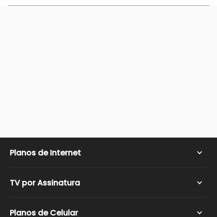
Planos de Internet
Internet Fibra Ótica
TV por Assinatura
Internet Residencial
Internet Rural
Cobertura TV por Assinatura
Planos de Celular