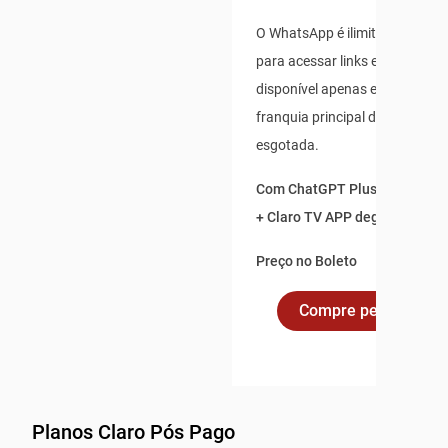
O WhatsApp é ilimitado para us
para acessar links externos, e 
disponível apenas enquanto s
franquia principal de dados não
esgotada.
Com ChatGPT Plus incluso po
+ Claro TV APP degustação po
Preço no Boleto
Compre pelo Whats
Planos Claro Pós Pago