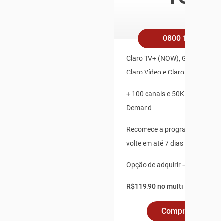
/mê
0800 158 4545
Claro TV+ (NOW), Globoplay, Pl
Claro Vídeo e Claro Música Inc
+ 100 canais e 50K de Conteú
Demand
Recomece a programação ao v
volte em até 7 dias
Opção de adquirir + 2 pontos a
R$119,90 no multi.
Comprar Online