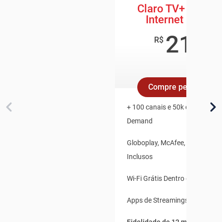
Claro TV+ Box + 
Internet 600 M
219
,8
R$
/mê
Compre pelo Whats
+ 100 canais e 50k de Conteúd
Demand
Globoplay, McAfee, Claro Vídeo
Inclusos
Wi-Fi Grátis Dentro e Fora de 
Apps de Streamings Integrado