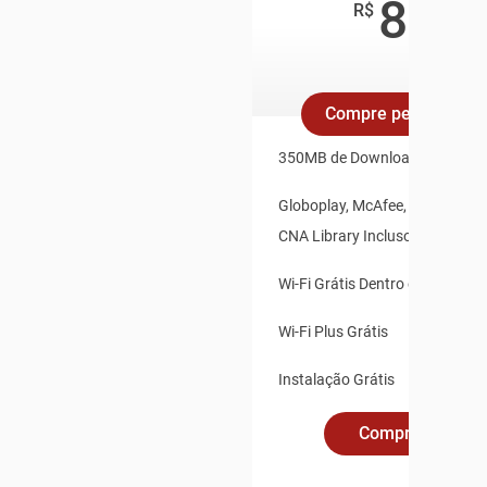
89
,90
R$
/mês
Compre pelo Whats
350MB de Download e 35MB d
Globoplay, McAfee, Claro Vídeo
CNA Library Inclusos
Wi-Fi Grátis Dentro e Fora de 
Wi-Fi Plus Grátis
Instalação Grátis
Compre Online