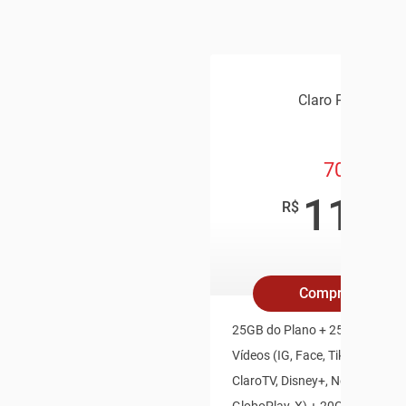
Claro Pós Pago
70GB
119
,9
R$
/mê
Compre Online
25GB do Plano + 25GB Redes S
Vídeos (IG, Face, TikTok, Youtu
ClaroTV, Disney+, Netflix, HBO