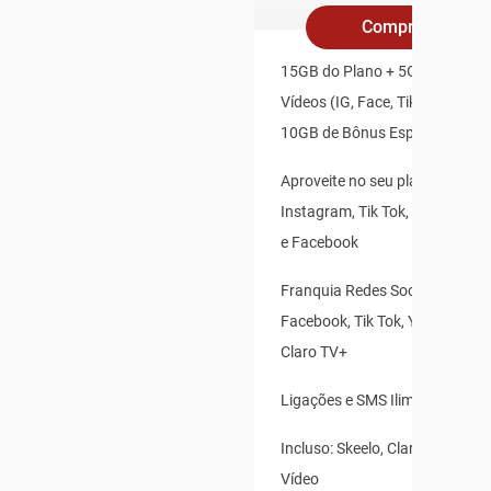
Compre Online
15GB do Plano + 5GB Redes So
Vídeos (IG, Face, TikTok, X, Yo
10GB de Bônus Especial
Aproveite no seu plano: Whats
Instagram, Tik Tok, X(Twitter),
e Facebook
Franquia Redes Sociais: Insta
Facebook, Tik Tok, Youtube, X(T
Claro TV+
Ligações e SMS Ilimitados
Incluso: Skeelo, Claro Banca e 
Vídeo