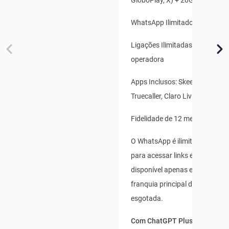
GloboPlay, X) + 20GB Bônus Es
WhatsApp Ilimitado
Ligações Ilimitadas para qualq
operadora
Apps Inclusos: Skeelo, Claro B
Truecaller, Claro Livros
Fidelidade de 12 meses
O WhatsApp é ilimitado para us
para acessar links externos, e 
disponível apenas enquanto s
franquia principal de dados não
esgotada.
Com ChatGPT Plus incluso po