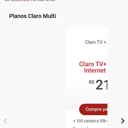
Planos Claro Multi
Claro TV + Claro Inte
Claro TV+ Box + 
Internet 600 M
219
,8
R$
/mê
Compre pelo Whats
+ 100 canais e 50k de Conteúd