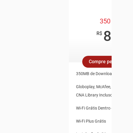
350 Mega
89
,90
R$
/mês
Compre pelo Whats
350MB de Download e 35MB d
Globoplay, McAfee, Claro Vídeo
CNA Library Inclusos
Wi-Fi Grátis Dentro e Fora de 
Wi-Fi Plus Grátis