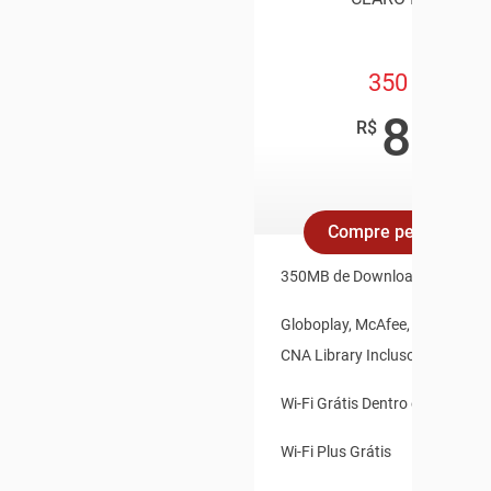
350 Mega
89
,90
R$
/mês
Compre pelo Whats
350MB de Download e 35MB d
Globoplay, McAfee, Claro Vídeo
CNA Library Inclusos
Wi-Fi Grátis Dentro e Fora de 
Wi-Fi Plus Grátis