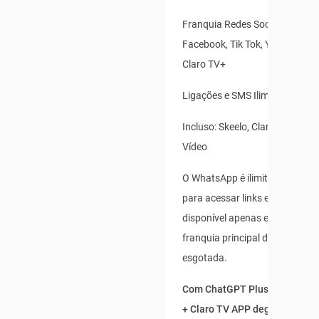
Franquia Redes Sociais: Insta
Facebook, Tik Tok, Youtube, X(T
Claro TV+
Ligações e SMS Ilimitados
Incluso: Skeelo, Claro Banca e 
Vídeo
O WhatsApp é ilimitado para us
para acessar links externos, e 
disponível apenas enquanto s
franquia principal de dados não
esgotada.
Com ChatGPT Plus incluso po
+ Claro TV APP degustação po