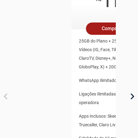
119
/mê
Compre Online
25GB do Plano + 25GB Redes S
Vídeos (IG, Face, TikTok, Youtu
ClaroTV, Disney+, Netflix, HBO
GloboPlay, X) + 20GB Bônus Es
WhatsApp Ilimitado
Ligações Ilimitadas para qualq
operadora
Apps Inclusos: Skeelo, Claro B
Truecaller, Claro Livros