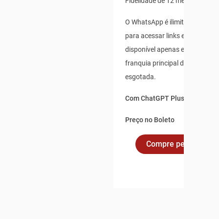
Fidelidade de 12 meses
O WhatsApp é ilimitado para us
para acessar links externos, e 
disponível apenas enquanto s
franquia principal de dados não
esgotada.
Com ChatGPT Plus incluso po
Preço no Boleto
Compre pelo Whats