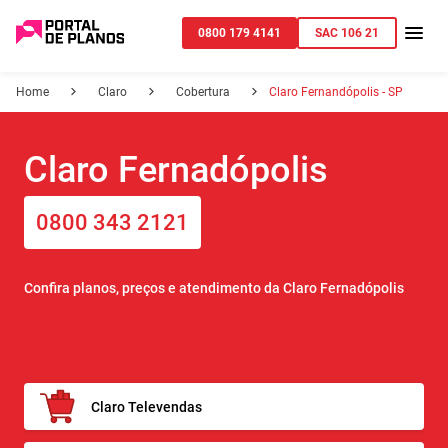
0800 179 4141
SAC 106 21
Home
Claro
Cobertura
Claro Fernandópolis - SP
Claro Fernadópolis
0800 343 2121
Confira planos, preços e atendimento da Claro Fernadópolis
Claro Televendas