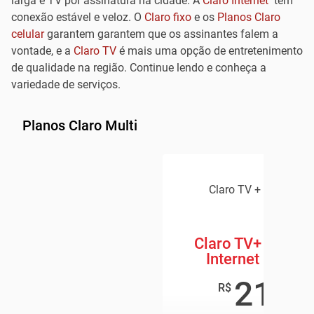
larga e TV por assinatura na cidade. A
Claro Internet
tem
conexão estável e veloz. O
Claro fixo
e os
Planos Claro
celular
garantem garantem que os assinantes falem a
vontade, e a
Claro TV
é mais uma opção de entretenimento
de qualidade na região. Continue lendo e conheça a
variedade de serviços.
Planos Claro Multi
Claro TV + Claro Inte
Claro TV+ Box + 
Internet 600 M
219
,8
R$
/mê