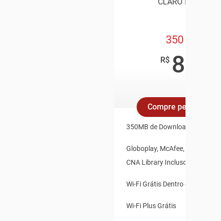
CLARO INTERNET
350 Mega
89
,90
R$
/mês
Compre pelo Whats
350MB de Download e 35MB d
Globoplay, McAfee, Claro Vídeo
CNA Library Inclusos
Wi-Fi Grátis Dentro e Fora de 
Wi-Fi Plus Grátis