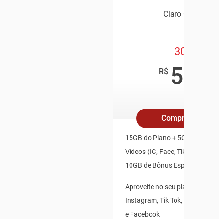
Claro Controle
30GB
59
,90
R$
/mês
Compre Online
15GB do Plano + 5GB Redes So
Vídeos (IG, Face, TikTok, X, Yo
10GB de Bônus Especial
Aproveite no seu plano: Whats
Instagram, Tik Tok, X(Twitter),
e Facebook