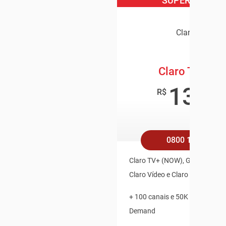
SUPER OFERTA
Claro TV+
Claro TV+ Bo
139
,9
R$
/mê
0800 158 4545
Claro TV+ (NOW), Globoplay, Pl
Claro Vídeo e Claro Música Inc
+ 100 canais e 50K de Conteú
Demand