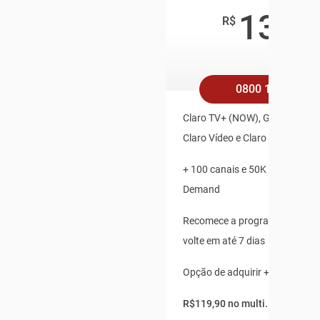
139
,9
R$
/mê
0800 158 4545
Claro TV+ (NOW), Globoplay, Pl
Claro Vídeo e Claro Música Inc
+ 100 canais e 50K de Conteú
Demand
Recomece a programação ao v
volte em até 7 dias
Opção de adquirir + 2 pontos a
R$119,90 no multi.