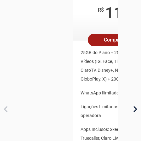
119
,9
R$
/mê
Compre Online
25GB do Plano + 25GB Redes S
Vídeos (IG, Face, TikTok, Youtu
ClaroTV, Disney+, Netflix, HBO
GloboPlay, X) + 20GB Bônus Es
WhatsApp Ilimitado
Ligações Ilimitadas para qualq
operadora
Apps Inclusos: Skeelo, Claro B
Truecaller, Claro Livros