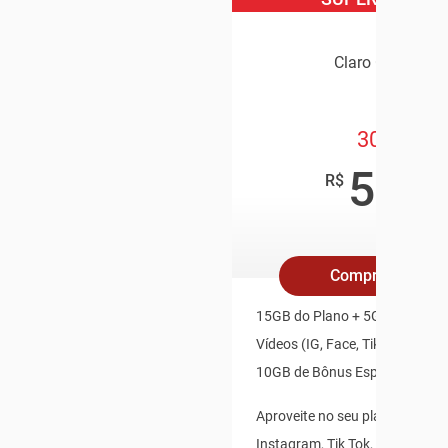
Claro Controle
30GB
59
,90
R$
/mês
Compre Online
15GB do Plano + 5GB Redes So
Vídeos (IG, Face, TikTok, X, Yo
10GB de Bônus Especial
Aproveite no seu plano: Whats
Instagram, Tik Tok, X(Twitter),