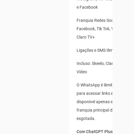
e Facebook
Franquia Redes Sociais: Insta
Facebook, Tik Tok, Youtube, X(T
Claro TV+
Ligações e SMS Ilimitados
Incluso: Skeelo, Claro Banca e 
Vídeo
O WhatsApp é ilimitado para us
para acessar links externos, e 
disponível apenas enquanto s
franquia principal de dados não
esgotada.
Com ChatGPT Plus incluso po