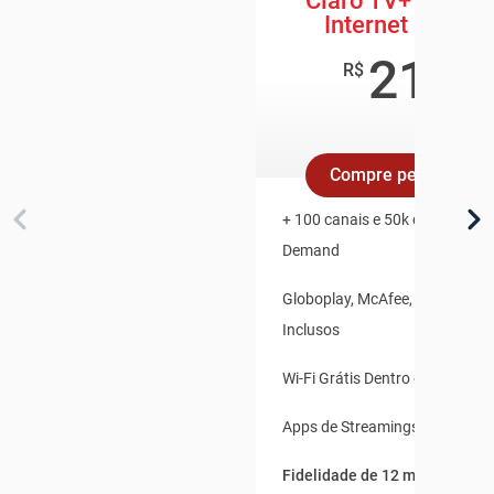
Claro TV+ Box + 
Internet 600 M
219
,8
R$
/mê
Compre pelo Whats
+ 100 canais e 50k de Conteúd
Demand
Globoplay, McAfee, Claro Vídeo
Inclusos
Wi-Fi Grátis Dentro e Fora de 
Apps de Streamings Integrado
Fidelidade de 12 meses.