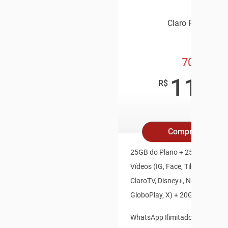
Claro Pós Pago
70GB
119
,9
R$
/mê
Compre Online
25GB do Plano + 25GB Redes S
Vídeos (IG, Face, TikTok, Youtu
ClaroTV, Disney+, Netflix, HBO
GloboPlay, X) + 20GB Bônus Es
WhatsApp Ilimitado