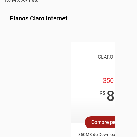
Planos Claro Internet
CLARO INTERNET
350 Mega
89
,90
R$
/mês
Compre pelo Whats
350MB de Download e 35MB d