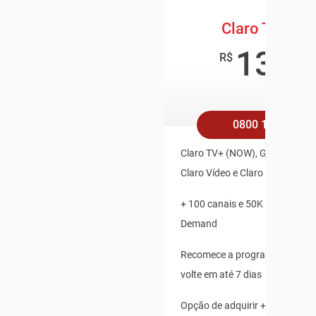
Claro TV+ Bo
139
,9
R$
/mê
0800 158 4545
Claro TV+ (NOW), Globoplay, Pl
Claro Vídeo e Claro Música Inc
+ 100 canais e 50K de Conteú
Demand
Recomece a programação ao v
volte em até 7 dias
Opção de adquirir + 2 pontos a