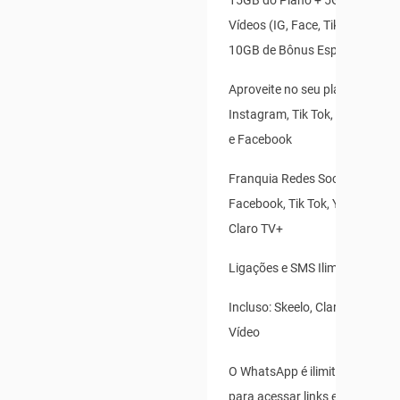
15GB do Plano + 5GB Redes So
Vídeos (IG, Face, TikTok, X, Yo
10GB de Bônus Especial
Aproveite no seu plano: Whats
Instagram, Tik Tok, X(Twitter),
e Facebook
Franquia Redes Sociais: Insta
Facebook, Tik Tok, Youtube, X(T
Claro TV+
Ligações e SMS Ilimitados
Incluso: Skeelo, Claro Banca e 
Vídeo
O WhatsApp é ilimitado para us
para acessar links externos, e 