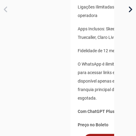
Ligações Ilimitadas para qualq
operadora
Apps Inclusos: Skeelo, Claro B
Truecaller, Claro Livros
Fidelidade de 12 meses
O WhatsApp é ilimitado para us
para acessar links externos, e 
disponível apenas enquanto s
franquia principal de dados não
esgotada.
Com ChatGPT Plus incluso po
Preço no Boleto