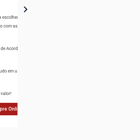
 escolher o Multi
do com as suas
.
i de Acordo com
tudo em uma única
 valor!
re Online