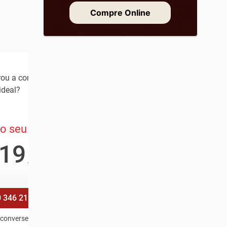
Compre Online
rou a combinação
ideal?
o seu Multi
19
,80
/mês
 346 2121
e converse com a