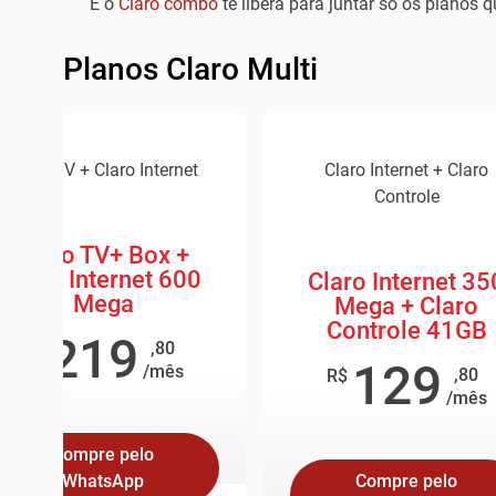
E o
Claro combo
te libera para juntar só os planos 
Planos Claro Multi
Claro TV + Claro Internet
Claro Internet + Claro
Controle
Claro TV+ Box +
Claro Internet 600
Claro Internet 35
Mega
Mega + Claro
Controle 41GB
219
,80
R$
129
/mês
,80
R$
/mês
Compre pelo
WhatsApp
Compre pelo