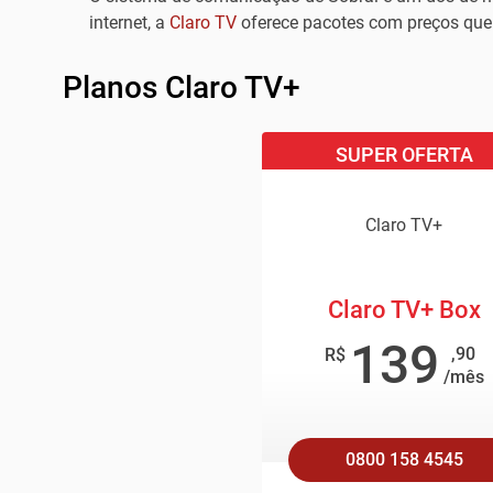
internet, a
Claro TV
oferece pacotes com preços que
Planos Claro TV+
SUPER OFERTA
Claro TV+
Claro TV+ Box
139
,90
R$
/mês
0800 158 4545