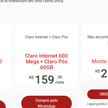
que te interessam em uma conta única.
Claro Internet + Claro Pós
Não encont
Claro Internet 600
0
Monte 
Mega + Claro Pós
60GB
2
R$
159
,90
R$
/mês
0800
Compre pelo
Ligue grátis 
WhatsApp