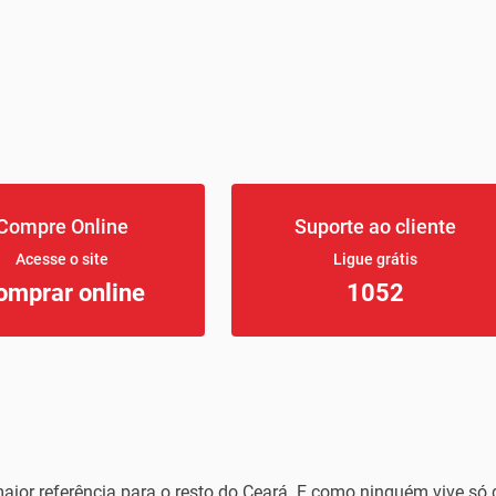
Compre Online
Suporte ao cliente
Acesse o site
Ligue grátis
omprar online
1052
ior referência para o resto do Ceará. E como ninguém vive só 