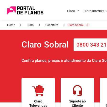
Claro
Claro Internet
Home
Claro
Cobertura
Claro Sobral - CE
Claro Sobral
0800 343 2
Confira planos, preços e atendimento da Claro So
Claro
Suporte ao
Televendas
Cliente