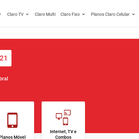
Claro TV
Claro Multi
Claro Fixo
Planos Claro Celular
121
bral
Internet, TV e
Planos Móvel
Combos