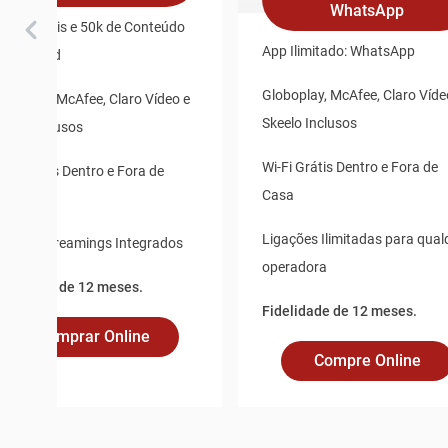
WhatsApp
 100 canais e 50k de Conteúdo
App Ilimitado: WhatsApp
n Demand
Globoplay, McAfee, Claro Víde
loboplay, McAfee, Claro Vídeo e
Skeelo Inclusos
keelo Inclusos
Wi-Fi Grátis Dentro e Fora de
i-Fi Grátis Dentro e Fora de
Casa
asa
Ligações Ilimitadas para qual
pps de Streamings Integrados
operadora
idelidade de 12 meses.
Fidelidade de 12 meses.
Comprar Online
Compre Online