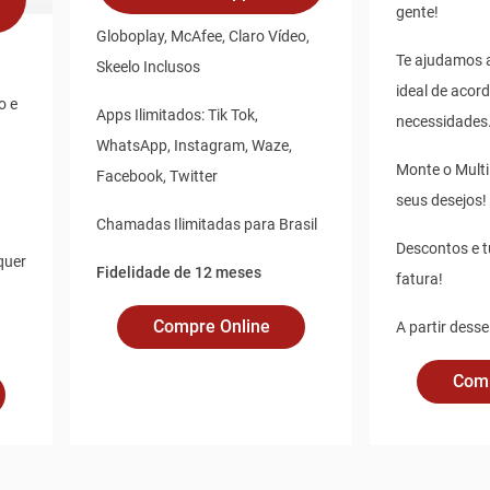
gente!
Globoplay, McAfee, Claro Vídeo,
Te ajudamos a
Skeelo Inclusos
ideal de acor
o e
Apps Ilimitados: Tik Tok,
necessidades
WhatsApp, Instagram, Waze,
Monte o Mult
Facebook, Twitter
seus desejos!
Chamadas Ilimitadas para Brasil
Descontos e 
quer
Fidelidade de 12 meses
fatura!
Compre Online
A partir desse
Comp