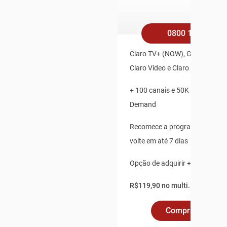
0800 158 4545
Claro TV+ (NOW), Globoplay, Pl
Claro Vídeo e Claro Música Inc
+ 100 canais e 50K de Conteú
Demand
Recomece a programação ao v
volte em até 7 dias
Opção de adquirir + 2 pontos a
R$119,90 no multi.
Comprar Online