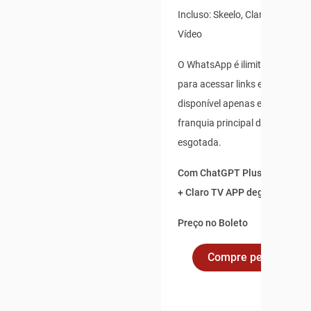
Incluso: Skeelo, Claro Banca e 
Vídeo
O WhatsApp é ilimitado para us
para acessar links externos, e 
disponível apenas enquanto s
franquia principal de dados não
esgotada.
Com ChatGPT Plus incluso po
+ Claro TV APP degustação po
Preço no Boleto
Compre pelo Whats