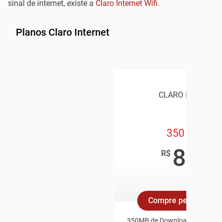
sinal de internet, existe a
Claro Internet Wifi
.
Planos Claro Internet
CLARO INTERNET
350 Mega
89
,90
R$
/mês
Compre pelo Whats
350MB de Download e 35MB d