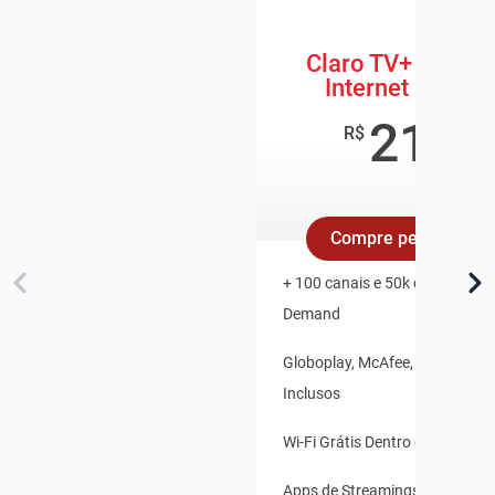
Claro TV+ Box + 
Internet 600 M
219
,8
R$
/mê
Compre pelo Whats
+ 100 canais e 50k de Conteúd
Demand
Globoplay, McAfee, Claro Vídeo
Inclusos
Wi-Fi Grátis Dentro e Fora de 
Apps de Streamings Integrado