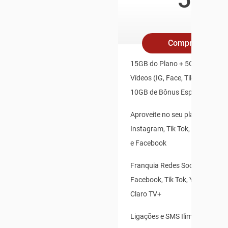
/mês
Compre Online
15GB do Plano + 5GB Redes So
Vídeos (IG, Face, TikTok, X, Yo
10GB de Bônus Especial
Aproveite no seu plano: Whats
Instagram, Tik Tok, X(Twitter),
e Facebook
Franquia Redes Sociais: Insta
Facebook, Tik Tok, Youtube, X(T
Claro TV+
Ligações e SMS Ilimitados