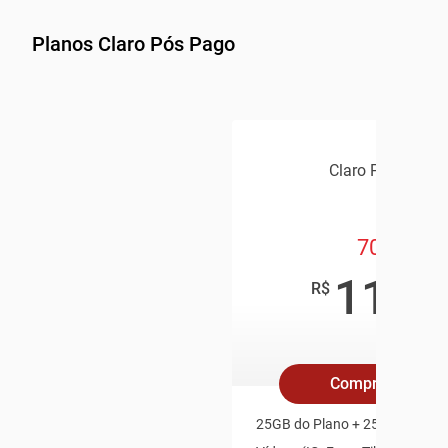
Planos Claro Pós Pago
Claro Pós Pago
70GB
119
,9
R$
/mê
Compre Online
25GB do Plano + 25GB Redes S