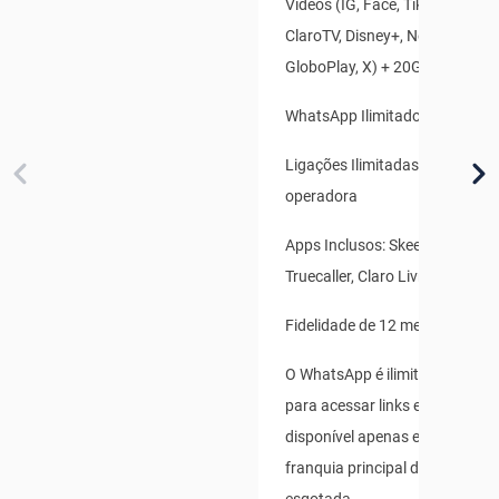
Vídeos (IG, Face, TikTok, Youtu
ClaroTV, Disney+, Netflix, HBO
GloboPlay, X) + 20GB Bônus Es
WhatsApp Ilimitado
Ligações Ilimitadas para qualq
operadora
Apps Inclusos: Skeelo, Claro B
Truecaller, Claro Livros
Fidelidade de 12 meses
O WhatsApp é ilimitado para us
para acessar links externos, e 
disponível apenas enquanto s
franquia principal de dados não