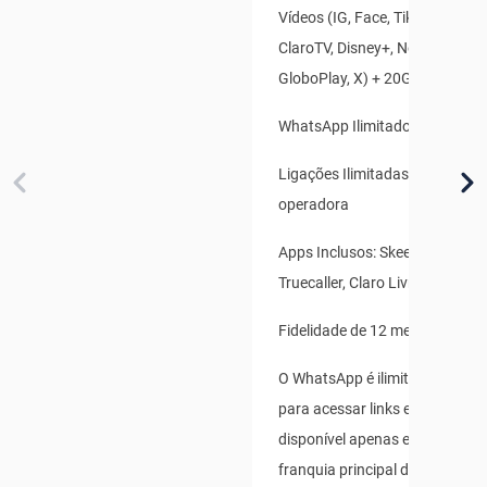
Vídeos (IG, Face, TikTok, Youtu
ClaroTV, Disney+, Netflix, HBO
GloboPlay, X) + 20GB Bônus Es
WhatsApp Ilimitado
Ligações Ilimitadas para qualq
operadora
Apps Inclusos: Skeelo, Claro B
Truecaller, Claro Livros
Fidelidade de 12 meses
O WhatsApp é ilimitado para us
para acessar links externos, e 
disponível apenas enquanto s
franquia principal de dados não