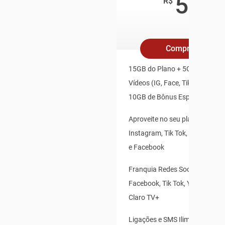
59
,90
R$
/mês
Compre Online
15GB do Plano + 5GB Redes So
Vídeos (IG, Face, TikTok, X, Yo
10GB de Bônus Especial
Aproveite no seu plano: Whats
Instagram, Tik Tok, X(Twitter),
e Facebook
Franquia Redes Sociais: Insta
Facebook, Tik Tok, Youtube, X(T
Claro TV+
Ligações e SMS Ilimitados