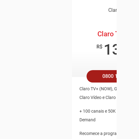
Claro TV+
Claro TV+ Bo
139
,9
R$
/mê
0800 158 4545
Claro TV+ (NOW), Globoplay, Pl
Claro Vídeo e Claro Música Inc
+ 100 canais e 50K de Conteú
Demand
Recomece a programação ao v