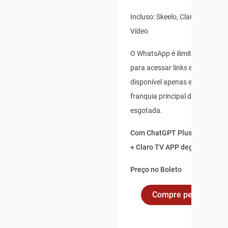
Incluso: Skeelo, Claro Banca e 
Vídeo
O WhatsApp é ilimitado para us
para acessar links externos, e 
disponível apenas enquanto s
franquia principal de dados não
esgotada.
Com ChatGPT Plus incluso po
+ Claro TV APP degustação po
Preço no Boleto
Compre pelo Whats