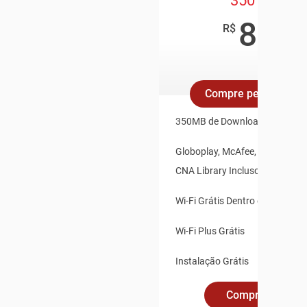
350 Mega
89
,90
R$
/mês
Compre pelo Whats
350MB de Download e 35MB d
Globoplay, McAfee, Claro Vídeo
CNA Library Inclusos
Wi-Fi Grátis Dentro e Fora de 
Wi-Fi Plus Grátis
Instalação Grátis
Compre Online