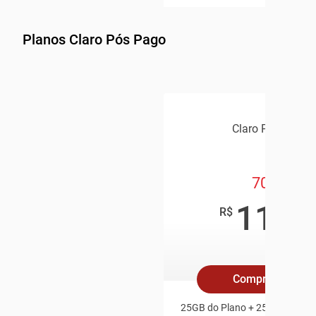
Planos Claro Pós Pago
Claro Pós Pago
70GB
119
,9
R$
/mê
Compre Online
25GB do Plano + 25GB Redes S