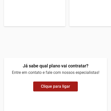
Por apenas
Por apenas
155
99
,89
,99
R$
R$
/mês
/m
Já sabe qual plano vai contratar?
Entre em contato e fale com nossos especialistas!
Clique para ligar