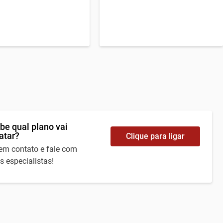
A partir de
99
79
,99
,99
R$
R$
/mês
/mês
be qual plano vai
atar?
Clique para ligar
 em contato e fale com
s especialistas!