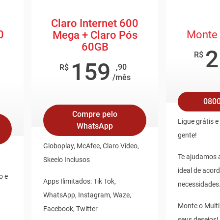
Claro Internet 600
0
Monte 
Mega + Claro Pós
60GB
2
R$
159
,90
R$
/mês
0800
Compre pelo
Ligue grátis 
WhatsApp
gente!
Globoplay, McAfee, Claro Vídeo,
Te ajudamos a
Skeelo Inclusos
ideal de acor
o e
Apps Ilimitados: Tik Tok,
necessidades
WhatsApp, Instagram, Waze,
Monte o Mult
Facebook, Twitter
seus desejos!