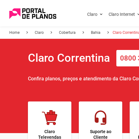
Claro
Claro Internet
Home
Claro
Cobertura
Bahia
Claro Correntin
Claro Correntina
0800 
Confira planos, preços e atendimento da Claro Co
Claro
Suporte ao
Televendas
Cliente