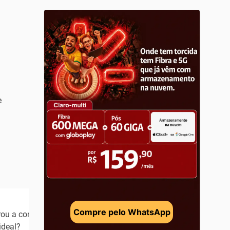
e
Compre pelo WhatsApp
rou a combinação
ideal?