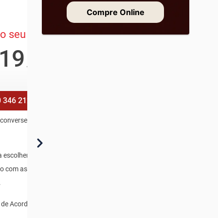
Compre Online
o seu Multi
19
,80
/mês
 346 2121
e converse com a
 escolher o Multi
do com as suas
.
i de Acordo com