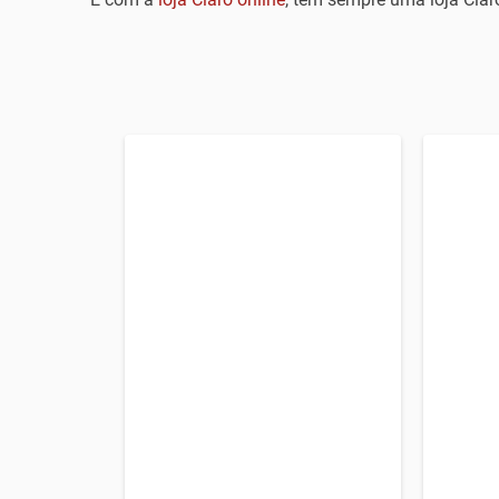
Assine 120 mega e
leve
Assine
NETFLIX Premium
!
6 mes