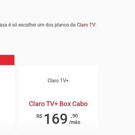
casa é só escolher um dos planos da
Claro TV
:
Claro TV+
Claro TV+ Box Cabo
169
,90
R$
/mês