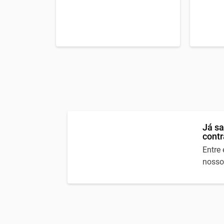
Por apenas
Por apenas
155
,89
R$
/mês
Já sa
contr
Entre
nosso