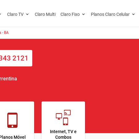
Claro TV
Claro Multi
Claro Fixo
Planos Claro Celular
a - BA
343 2121
rrentina
Internet, TV e
Planos Móvel
Combos