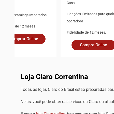
Casa
asa
Ligações Ilimitadas para qual
pps de Streamings Integrados
operadora
idelidade de 12 meses.
Fidelidade de 12 meses.
Comprar Online
Compre Online
Loja Claro Correntina
Todas as lojas Claro do Brasil estão preparadas par
Nelas, você pode obter os serviços da Claro ou atu
E com a
loja Claro online
, tem sempre uma loja Claro