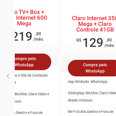
Claro TV+ Box +
Claro Internet 600
Claro Internet 35
Mega
Mega + Claro
Controle 41GB
219
,80
R$
129
/mês
,80
R$
/mês
Compre pelo
WhatsApp
Compre pelo
WhatsApp
 100 canais e 50k de Conteúdo
App Ilimitado: WhatsApp
n Demand
Globoplay, McAfee, Claro Víde
loboplay, McAfee, Claro Vídeo e
Skeelo Inclusos
keelo Inclusos
Wi-Fi Grátis Dentro e Fora de
i-Fi Grátis Dentro e Fora de