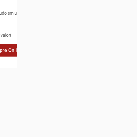
tudo em uma única
 valor!
re Online