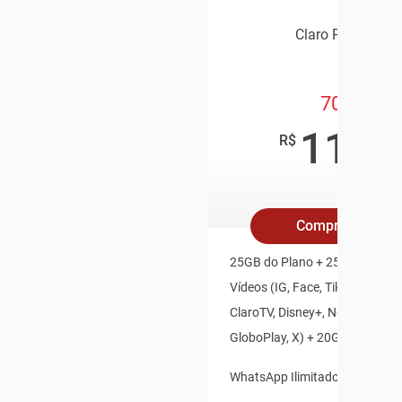
Claro Pós Pago
70GB
119
,9
R$
/mê
Compre Online
25GB do Plano + 25GB Redes S
Vídeos (IG, Face, TikTok, Youtu
ClaroTV, Disney+, Netflix, HBO
GloboPlay, X) + 20GB Bônus Es
WhatsApp Ilimitado