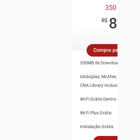
350 Mega
89
,90
R$
/mês
Compre pelo Whats
350MB de Download e 35MB d
Globoplay, McAfee, Claro Vídeo
CNA Library Inclusos
Wi-Fi Grátis Dentro e Fora de 
Wi-Fi Plus Grátis
Instalação Grátis