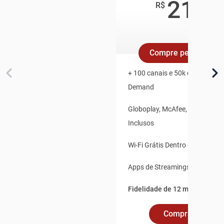
219
,8
R$
/mê
Compre pelo Whats
+ 100 canais e 50k de Conteúd
Demand
Globoplay, McAfee, Claro Vídeo
Inclusos
Wi-Fi Grátis Dentro e Fora de 
Apps de Streamings Integrado
Fidelidade de 12 meses.
Comprar Online