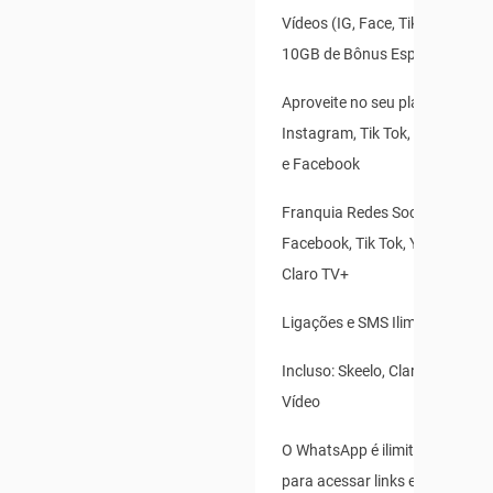
Vídeos (IG, Face, TikTok, X, Yo
10GB de Bônus Especial
Aproveite no seu plano: Whats
Instagram, Tik Tok, X(Twitter),
e Facebook
Franquia Redes Sociais: Insta
Facebook, Tik Tok, Youtube, X(T
Claro TV+
Ligações e SMS Ilimitados
Incluso: Skeelo, Claro Banca e 
Vídeo
O WhatsApp é ilimitado para us
para acessar links externos, e 