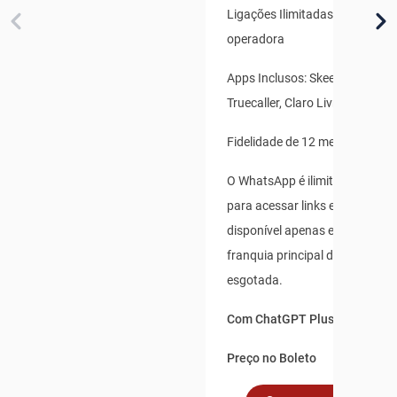
Ligações Ilimitadas para qualq
operadora
Apps Inclusos: Skeelo, Claro B
Truecaller, Claro Livros
Fidelidade de 12 meses
O WhatsApp é ilimitado para us
para acessar links externos, e 
disponível apenas enquanto s
franquia principal de dados não
esgotada.
Com ChatGPT Plus incluso po
Preço no Boleto