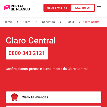
0800 179 4141
SAC 106 21
Home
Claro
Cobertura
Bahia
Claro Central - BA
Claro Central
0800 343 2121
Confira planos, preços e atendimento da Claro Central
Claro Televendas