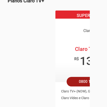
Planos Claro TV+
SUPER OFERTA
Claro TV+
Claro TV+ Bo
139
,9
R$
/mê
0800 158 4545
Claro TV+ (NOW), Globoplay, Pl
Claro Vídeo e Claro Música Inc