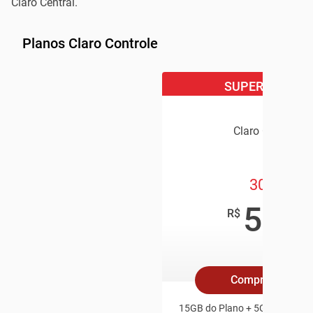
Claro Central.
Planos Claro Controle
SUPER OFERTA
Claro Controle
30GB
59
,90
R$
/mês
Compre Online
15GB do Plano + 5GB Redes So