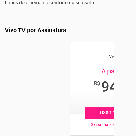
filmes do cinema no conforto do seu sofá.
Vivo TV por Assinatura
Vivo TV
A partir de
94
R$
,99
/mês
0800 184 4545
Saiba mais sobre os pl