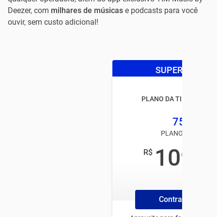
Deezer, com
milhares de músicas
e podcasts para você
ouvir, sem custo adicional!
SUPER OFERTA
PLANO DA TIM BLACK 
75GB
PLANO TIM PÓS
109
R$
,99
/mês
Contrate Online