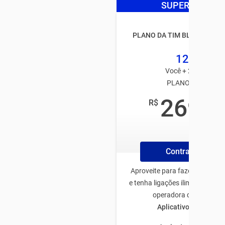
SUPER OFERTA
PLANO DA TIM BLACK FAMÍ
125GB
Você + 2 usuários
PLANO TIM PÓS
269
R$
,99
/mês
Contrate Plano
Aproveite para fazer o plano 
e tenha ligações ilimitadas pa
operadora de todo Bras
Aplicativos ilimitado