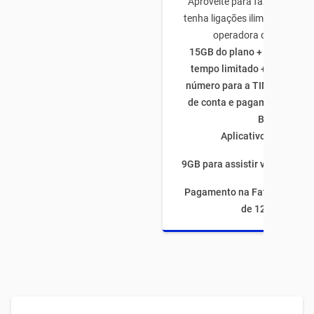
Aproveite para fazer o plano
tenha ligações ilimitadas par
operadora de todo Bras
15GB do plano + 50GB de b
tempo limitado + 5GB traze
número para a TIM + 5GB na
de conta e pagamento atrav
Bank
Aplicativos ilimitado
9GB para assistir vídeos por 
Pagamento na Fatura com fi
de 12 meses