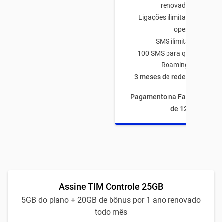
renovado todo mês
Ligações ilimitadas para q
operadora
SMS ilimitado TIM-TI
100 SMS para qualquer op
Roaming Nacional
3 meses de redes sociais à
Pagamento na Fatura com fi
de 12 meses
Assine TIM Controle 25GB
5GB do plano + 20GB de bônus por 1 ano renovado
todo mês