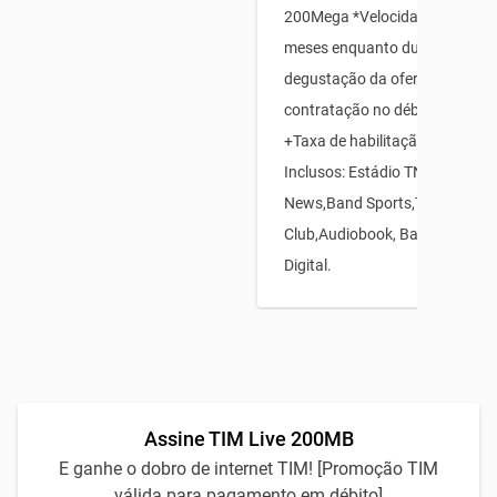
200Mega *Velocidades válidas
meses enquanto durar o perío
degustação da oferta, mediant
contratação no débito automát
+Taxa de habilitação12x R$15 
Inclusos: Estádio TNT Sports,
News,Band Sports,TIM Games
Club,Audiobook, Babbel eTIM 
Digital.
Assine TIM Live 200MB
E ganhe o dobro de internet TIM! [Promoção TIM
válida para pagamento em débito]