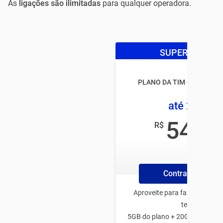
As
ligações são ilimitadas
para qualquer operadora.
SUPER OFERTA
PLANO DA TIM CONTROL
até 25GB
54
R$
,99
/mês
Contrate Online
Aproveite para fazer o plano
tenha:
5GB do plano + 20GB de bônus