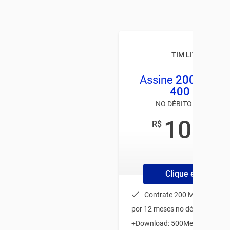
TIM LIVE MAUÁ
Assine
200MB
e 
400 MEGA
NO DÉBITO AUTOMÁTI
108
R$
,00
/mês
Clique e Contrate
Contrate 200 MEGA e lev
por 12 meses no débito automá
+Download: 500Mega e Upload