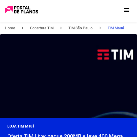
Home
Cobertura TIM
TIM São Paulo
TIM Mauá
LOJA TIM Mauá
Oferta TIM Live:
pague 200MB
e
leve 400 Mega