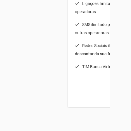
Ligações ilimitadas para t
operadoras
SMS ilimitado para TIM + 
outras operadoras
Redes Sociais ilimitadas (
s
descontar da sua franquia
)
TIM Banca Virtual Light