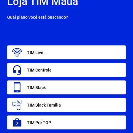
Loja TIM Mauá
Qual plano você está buscando?
TIM Live
TIM Controle
TIM Black
TIM Black Família
TIM Pré TOP