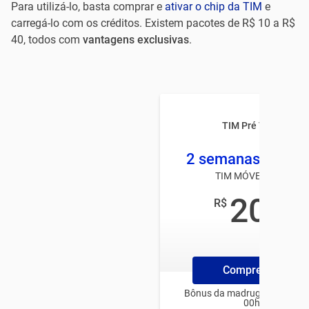
Para utilizá-lo, basta comprar e
ativar o chip da TIM
e
carregá-lo com os créditos. Existem pacotes de R$ 10 a R$
40, todos com
vantagens exclusivas
.
TIM Pré TOP MAUÁ
2 semanas 2 GB +
TIM MÓVEL PRÉ-PAG
20
R$
,00
/mês
Compre ChipTim
Bônus da madrugada para us
00h e 06h