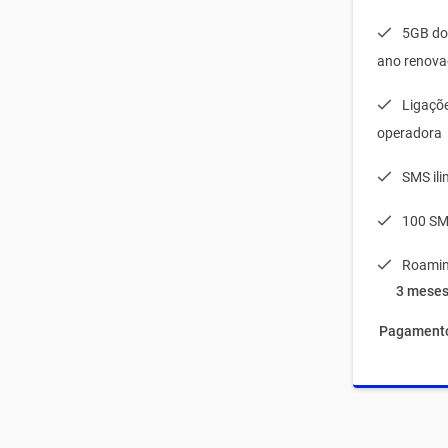
5GB do
ano renova
Ligaçõe
operadora
SMS il
100 SM
Roamin
3 meses
Pagamento 