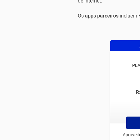
de internet.
Os
apps parceiros
incluem 
PLA
R
Aproveit