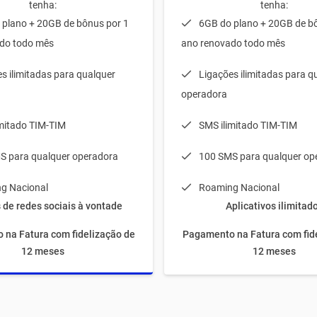
tenha:
tenha:
 plano + 20GB de bônus por 1
6GB do plano + 20GB de b
do todo mês
ano renovado todo mês
s ilimitadas para qualquer
Ligações ilimitadas para q
operadora
imitado TIM-TIM
SMS ilimitado TIM-TIM
S para qualquer operadora
100 SMS para qualquer op
g Nacional
Roaming Nacional
 de redes sociais à vontade
Aplicativos ilimitad
na Fatura com fidelização de
Pagamento na Fatura com fid
12 meses
12 meses