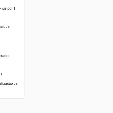
ônus por 1
ualquer
eradora
os
elização de