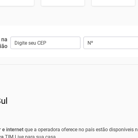
e na
ião
ul
r e internet
que a operadora oferece no país estão disponíveis n
ica
TIM Live para sua casa.