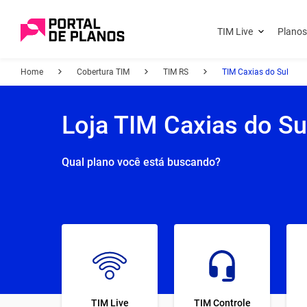
TIM Live
Planos
Home
Cobertura TIM
TIM RS
TIM Caxias do Sul
Loja TIM Caxias do Su
Qual plano você está buscando?
TIM Live
TIM Controle