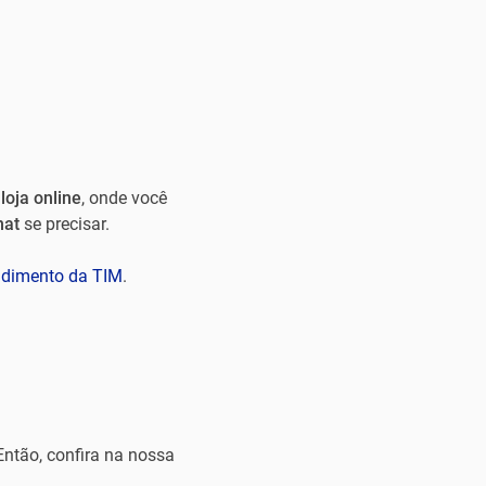
a
loja online
, onde você
hat
se precisar.
ndimento da TIM
.
Então, confira na nossa