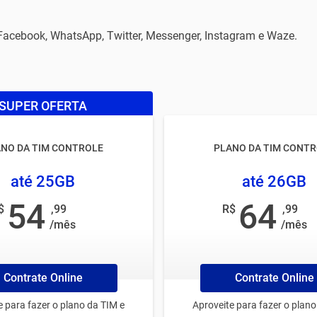
Facebook, WhatsApp, Twitter, Messenger, Instagram e Waze.
SUPER OFERTA
NO DA TIM CONTROLE
PLANO DA TIM CONT
até 25GB
até 26GB
54
64
$
,99
R$
,99
/mês
/mês
Contrate Online
Contrate Online
e para fazer o plano da TIM e
Aproveite para fazer o plano