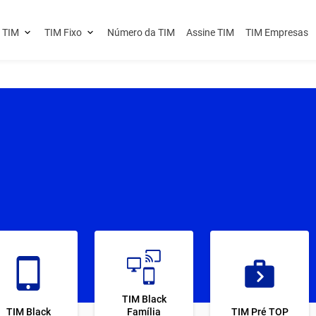
 TIM
TIM Fixo
Número da TIM
Assine TIM
TIM Empresas
TIM Black
TIM Black
Família
TIM Pré TOP