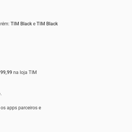
arém:
TIM Black
e
TIM Black
99,99
na loja TIM
e
.
 os apps parceiros e