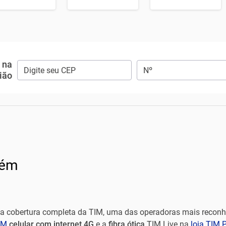
e na
ião
rém
 cobertura completa da TIM, uma das operadoras mais reconhe
IM
celular com internet 4G
e a
fibra ótica
TIM Live na
loja TIM 