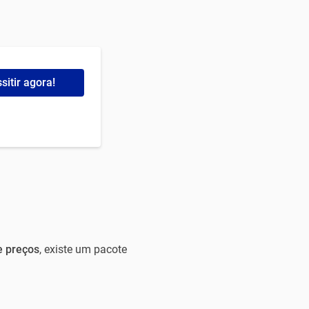
sitir agora!
e preços
, existe um pacote