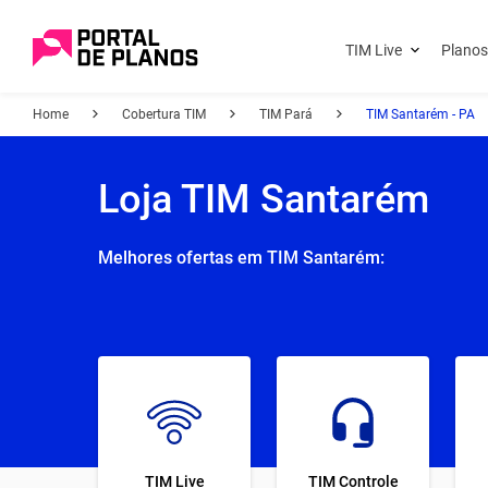
TIM Live
Planos
Home
Cobertura TIM
TIM Pará
TIM Santarém - PA
Loja TIM Santarém
Melhores ofertas em TIM Santarém:
TIM Live
TIM Controle