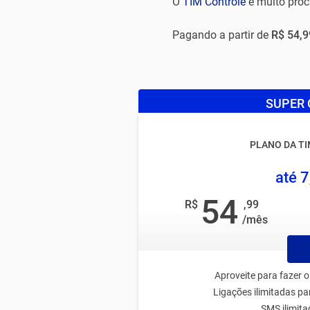
O
TIM Controle
é muito proc
Pagando a partir de
R$ 54,9
SUPER 
PLANO DA T
até 
54
R$
,99
/mês
Aproveite para fazer o
Ligações ilimitadas p
SMS ilimit