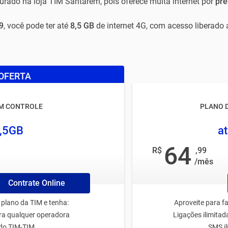
urado na loja TIM Santarém, pois oferece muita internet por
pre
9
, você pode ter até
8,5 GB
de internet 4G, com acesso liberado 
OFERTA
IM CONTROLE
PLANO 
7,5GB
at
64
R$
,99
/mês
Contrate Online
 plano da TIM e tenha:
Aproveite para fa
ara qualquer operadora
Ligações ilimita
ado TIM-TIM
SMS i