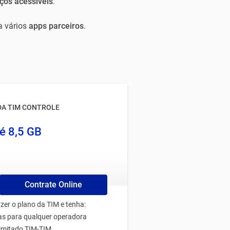
ços acessíveis
.
a vários
apps parceiros
.
DA TIM CONTROLE
é 8,5 GB
Contrate Online
zer o plano da TIM e tenha:
das para qualquer operadora
limitado TIM-TIM