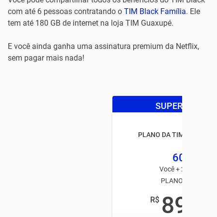
com até 6 pessoas contratando o
TIM Black Família
. Ele
tem até 180 GB de internet na loja TIM Guaxupé.
E você ainda ganha uma assinatura premium da Netflix,
sem pagar mais nada!
SUPER OFERTA
PLANO DA TIM BLACK FA
60GB
Você + 2 usuários
PLANO TIM PÓS
89
R$
,99
/mês