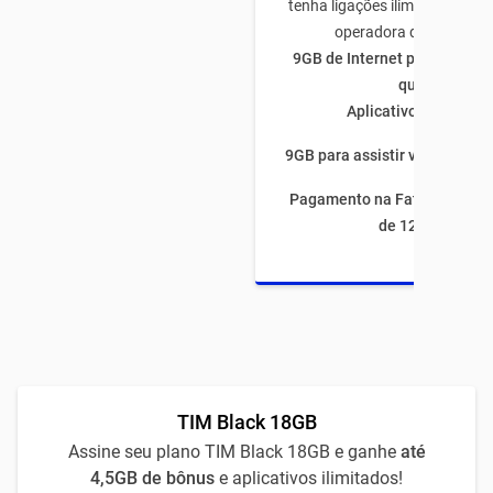
tenha ligações ilimitadas par
operadora de todo Bras
9GB de Internet para utiliza
quiser
Aplicativos ilimitado
9GB para assistir vídeos por 
Pagamento na Fatura com fi
de 12 meses
TIM Black 18GB
Assine seu plano TIM Black 18GB e ganhe
até
4,5GB de bônus
e aplicativos ilimitados!