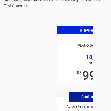
streaming na Netflix e YouTube com esse plano da loja
TIM Guaxupé.
SUPER OFERTA
PLANO DA TIM BLAC
18,5GB
PLANO TIM PÓS
99
R$
,00
/mês
Contrate Online
Aproveite para fazer o plano