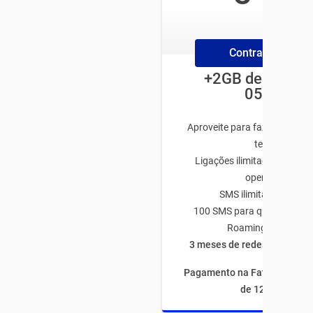
/mês
Contrate Online
+2GB de bônus 
05/06!
Aproveite para fazer o plano
tenha:
Ligações ilimitadas para q
operadora
SMS ilimitado TIM-TI
100 SMS para qualquer op
Roaming Nacional
3 meses de redes sociais à
Pagamento na Fatura com fi
de 12 meses