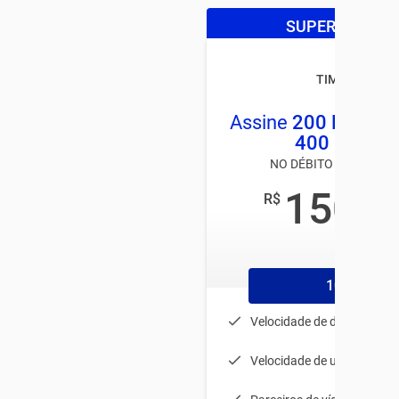
SUPER OFERTA
TIM LIVE
Assine
200 Mega
e
400 MEGA
NO DÉBITO AUTOMÁTI
150
R$
,00
/mês
1056
Velocidade de download: 
Velocidade de upload: 80 