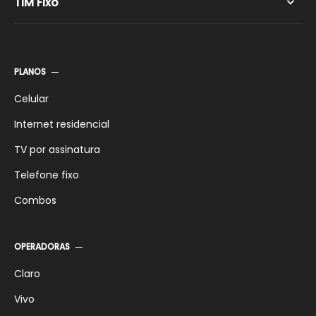
TIM Fixo
TIM LIve 600 Mega
TIM Live 1 Giga
TIM Fixo Pré-pago
TIM Wi-Fi
TIM Fixo Pós-pago
PLANOS
TIM Fixo Controle
Celular
Internet residencial
TV por assinatura
Telefone fixo
Combos
OPERADORAS
Claro
Vivo