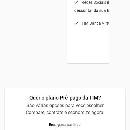
Redes Sociais ilimitadas (
s
descontar da sua franquia
)
TIM Banca Virtual Light
Quer o plano Pré-pago da TIM?
São várias opções para você escolher
Compare, contrate e economize agora.
Recargas a partir de: