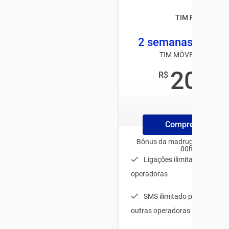
TIM Pré TOP
2 semanas 2 GB +
TIM MÓVEL PRÉ-PAG
20
R$
,00
/mês
Compre ChipTim
Bônus da madrugada para us
00h e 06h
Ligações ilimitadas para t
operadoras
SMS ilimitado para TIM + 
outras operadoras