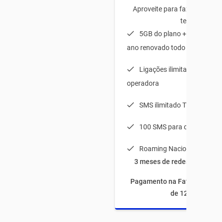
Aproveite para fazer o plano
tenha:
5GB do plano + 20GB de b
ano renovado todo mês
Ligações ilimitadas para q
operadora
SMS ilimitado TIM-TIM
100 SMS para qualquer op
Roaming Nacional
3 meses de redes sociais à
Pagamento na Fatura com fi
de 12 meses