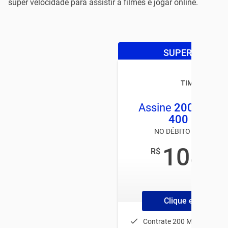
super velocidade para assistir a filmes e jogar online.
SUPER OFERTA
TIM LIVE
Assine
200MB
e 
400 MEGA
NO DÉBITO AUTOMÁTI
108
R$
,00
/mês
Clique e Contrate
Contrate 200 MEGA e lev