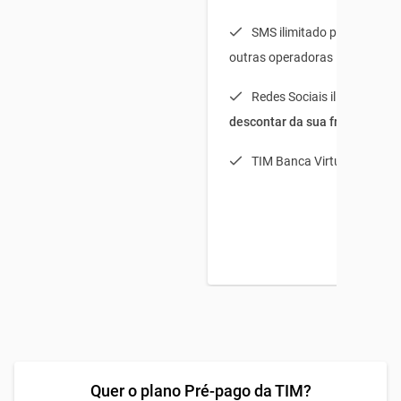
SMS ilimitado para TIM + 
outras operadoras
Redes Sociais ilimitadas (
s
descontar da sua franquia
)
TIM Banca Virtual Light
Quer o plano Pré-pago da TIM?