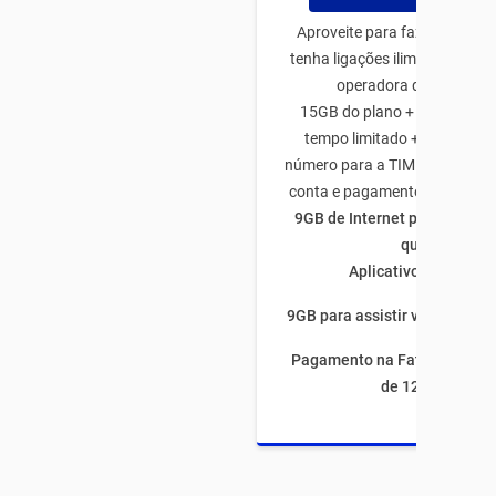
Aproveite para fazer o plano
tenha ligações ilimitadas par
operadora de todo Bras
15GB do plano + 50GB de b
tempo limitado + 5GB traze
número para a TIM + 5GB na a
conta e pagamento através d
9GB de Internet para utiliza
quiser
Aplicativos ilimitado
9GB para assistir vídeos por 
Pagamento na Fatura com fi
de 12 meses