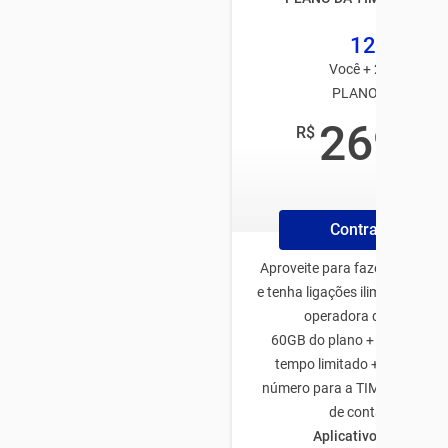
125GB
Você + 2 usuários
PLANO TIM PÓS
269
R$
,99
/mês
Contrate Plano
Aproveite para fazer o plano 
e tenha ligações ilimitadas pa
operadora de todo Bras
60GB do plano + 50GB de b
tempo limitado + 5GB traze
número para a TIM + 10GB na
de conta C6 Bank
Aplicativos ilimitado