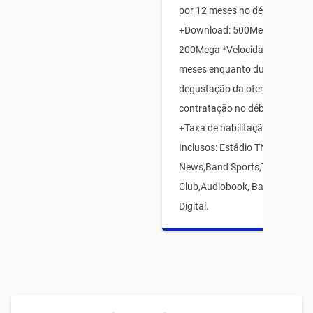
por 12 meses no débito automá
+Download: 500Mega e Upload
200Mega *Velocidades válidas
meses enquanto durar o perío
degustação da oferta, mediant
contratação no débito automát
+Taxa de habilitação12x R$15 
Inclusos: Estádio TNT Sports,
News,Band Sports,TIM Games
Club,Audiobook, Babbel eTIM 
Digital.