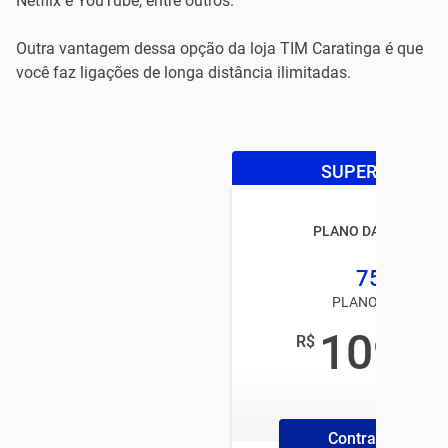
Netflix e YouTube, entre outros.
Outra vantagem dessa opção da loja TIM Caratinga é que
você faz ligações de longa distância ilimitadas.
SUPER OFERTA
PLANO DA TIM BLAC
75GB
PLANO TIM PÓS
109
R$
,99
/mês
Contrate Online