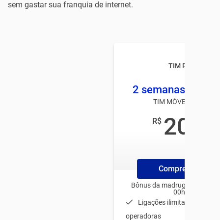
sem gastar sua franquia de internet.
TIM Pré TOP
2 semanas 2 GB +
TIM MÓVEL PRÉ-PAG
20
R$
,00
/mês
Compre ChipTim
Bônus da madrugada para us
00h e 06h
Ligações ilimitadas para t
operadoras