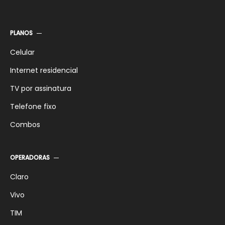
SKY Pré-pago Flex SD
SKY 10 Mega
SKY Pré-pago Flex HD
SKY 15 Mega
PLANOS
SKY Pré-pago Digital
SKY 25 Mega
Celular
Internet residencial
TV por assinatura
Telefone fixo
Combos
OPERADORAS
Claro
Vivo
TIM