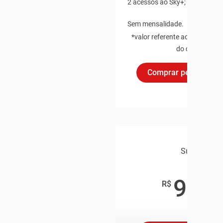
2 acessos ao Sky+;
Sem mensalidade.
*valor referente ao equipamen
do cliente
Comprar pelo Whats
Super
99
,90
R$
/mês