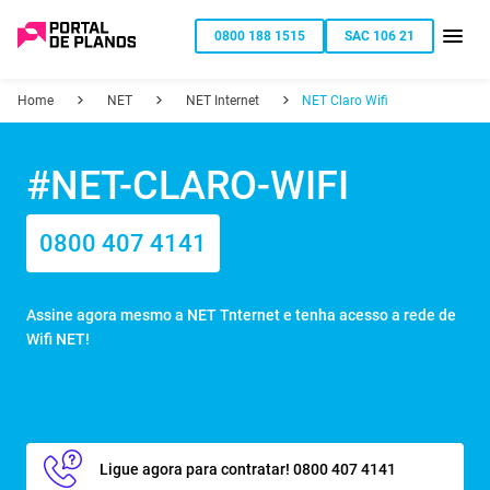
0800 188 1515
SAC 106 21
Home
NET
NET Internet
NET Claro Wifi
#NET-CLARO-WIFI
0800 407 4141
Assine agora mesmo a NET Tnternet e tenha acesso a rede de
Wifi NET!
Ligue agora para contratar! 0800 407 4141