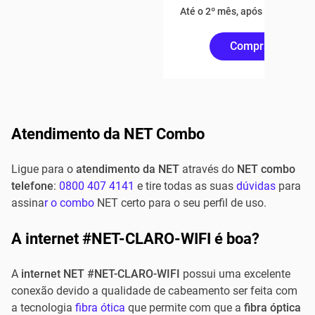
Até o 2º mês, após R$169,80
Comprar Online
Atendimento da NET Combo
Ligue para o
atendimento da NET
através do
NET combo
telefone
:
0800 407 4141
e tire todas as suas
dúvidas
para
assina
r o combo
NET certo para o seu perfil de uso.
A internet #NET-CLARO-WIFI é boa?
A
internet NET #NET-CLARO-WIFI
possui uma excelente
conexão devido a qualidade de cabeamento ser feita com
a tecnologia
fibra ótica
que permite com que a
fibra óptica