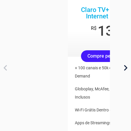
Claro TV+ App + 
Internet 500 M
134
,8
R$
/mê
Compre pelo Whats
+ 100 canais e 50k de Conteúd
Demand
Globoplay, McAfee, Claro Vídeo
Inclusos
Wi-Fi Grátis Dentro e Fora de 
Apps de Streamings Integrado