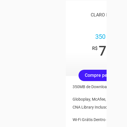
CLARO INTERNET
350 Mega
79
,90
R$
/mês
Compre pelo Whats
350MB de Download e 35MB d
Globoplay, McAfee, Claro Vídeo
CNA Library Inclusos
Wi-Fi Grátis Dentro e Fora de 