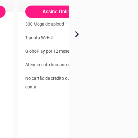
Assine Online
Comp
300 Mega de upload
Com Wi-fi Gráti
digitais
1 ponto Wi-Fi 5
McAfee Proteç
GloboPlay por 12 meses
Clube de revis
Atendimento humano e digital
Skeelo Audiobo
No cartão de crédito ou débito em
Digital
conta