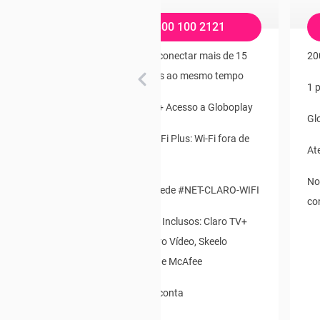
 2121
0800 100 2121
 a Globoplay
Ideal para conectar mais de 15
20
dispositivos ao mesmo tempo
Wi-Fi fora de
1 
500 Mega + Acesso a Globoplay
Gl
ET-CLARO-WIFI
Modem Wi-Fi Plus: Wi-Fi fora de
At
Casa:
s: Claro TV+
No
, Skeelo
Acesso a Rede #NET-CLARO-WIFI
co
ee
Aplicativos Inclusos: Claro TV+
(Now), Claro Vídeo, Skeelo
Audiobook e McAfee
Débito em conta