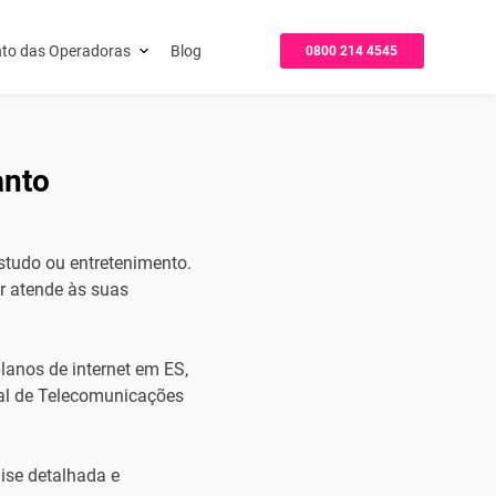
to das Operadoras
Blog
0800 214 4545
anto
estudo ou entretenimento.
r atende às suas
lanos de internet em ES,
al de Telecomunicações
ise detalhada e