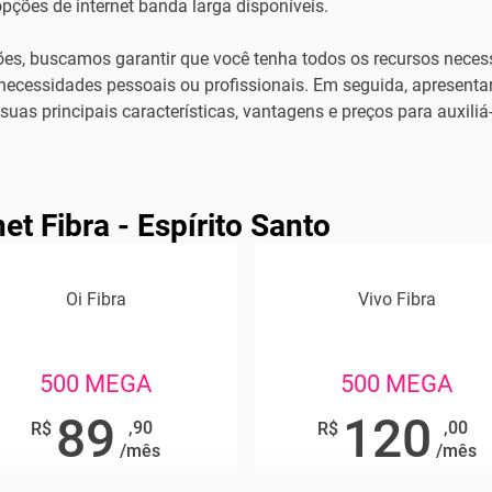
pções de internet banda larga disponíveis.
es, buscamos garantir que você tenha todos os recursos necess
necessidades pessoais ou profissionais. Em seguida, apresenta
as principais características, vantagens e preços para auxiliá
et Fibra - Espírito Santo
Oi Fibra
Vivo Fibra
500 MEGA
500 MEGA
89
120
,90
,00
R$
R$
/mês
/mês