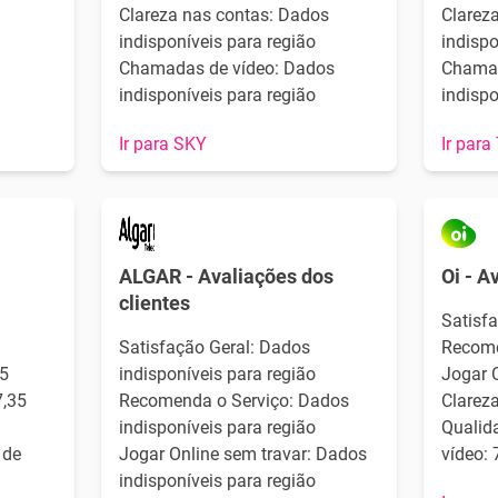
Clareza nas contas: Dados
Clarez
indisponíveis para região
indispo
Chamadas de vídeo: Dados
Chamad
indisponíveis para região
indispo
Ir para SKY
Ir para
ALGAR - Avaliações dos
Oi - A
clientes
Satisfa
Satisfação Geral: Dados
Recome
5
indisponíveis para região
Jogar O
7,35
Recomenda o Serviço: Dados
Clareza
indisponíveis para região
Qualid
 de
Jogar Online sem travar: Dados
vídeo: 
indisponíveis para região