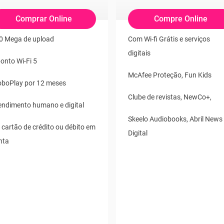
Comprar Online
Compre Online
0 Mega de upload
Com Wi-fi Grátis e serviços
digitais
ponto Wi-Fi 5
McAfee Proteção, Fun Kids
oboPlay por 12 meses
Clube de revistas, NewCo+,
endimento humano e digital
Skeelo Audiobooks, Abril News
 cartão de crédito ou débito em
Digital
nta