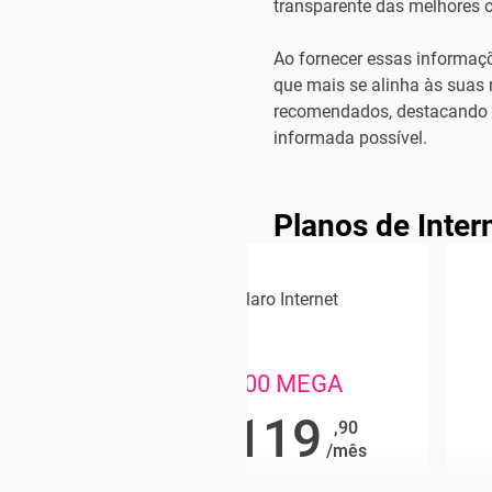
transparente das melhores o
Ao fornecer essas informaçõ
que mais se alinha às suas 
recomendados, destacando su
informada possível.
Planos de Intern
ternet
Claro Internet
EGA
500 MEGA
9
119
,90
,90
R$
/mês
/mês