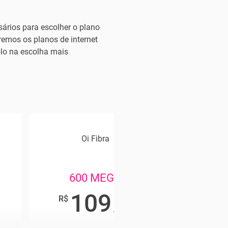
ários para escolher o plano
remos os planos de internet
-lo na escolha mais
Oi Fibra
Viv
600 MEGA
60
109
1
,90
R$
R$
/mês