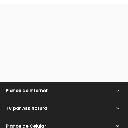
Planos de Internet
Internet Fibra Ótica
TV por Assinatura
Internet Residencial
Internet Rural
Cobertura TV por Assinatura
Planos de Celular