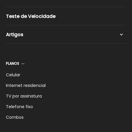
Internet Via Satélite
Programação da TV a cabo
Internet Wi-Fi
Planos Controle
Teste de Velocidade
Planos Pós-Pagos
Planos Pré-Pagos
Artigos
Planos de Celular Família
Planos de Celular para Empresas
Celular
Internet
PLANOS
TV
Comparativos
Celular
Internet residencial
TV por assinatura
Telefone fixo
Combos