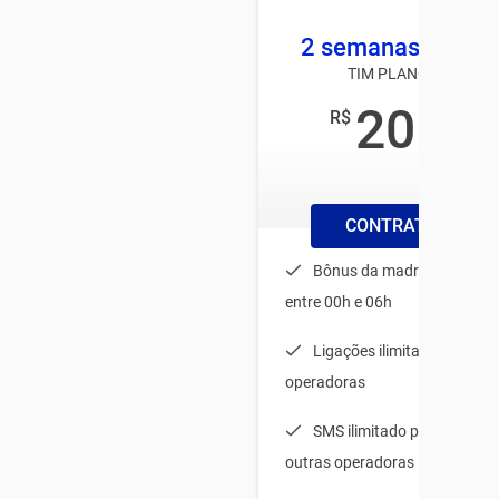
2 semanas 2 GB +
TIM PLANOS CELULA
20
R$
,00
/semana
CONTRATAR PLAN
Bônus da madrugada para
entre 00h e 06h
Ligações ilimitadas para t
operadoras
SMS ilimitado para TIM + 
outras operadoras