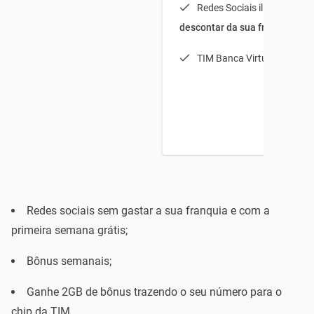
Redes Sociais ilimitadas (
s
descontar da sua franquia
)
TIM Banca Virtual Light
Redes sociais sem gastar a sua franquia e com a
primeira semana grátis;
Bônus semanais;
Ganhe 2GB de bônus trazendo o seu número para o
chip da TIM.