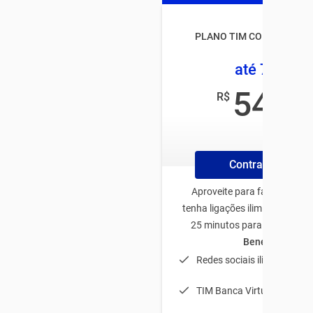
PLANO TIM CONTROLE B
até 7,5GB
54
R$
,99
/mês
Contrate Online
Aproveite para fazer plano 
tenha ligações ilimitadas de T
25 minutos para outras ope
Benefícios:
Redes sociais ilimitadas;
TIM Banca Virtual