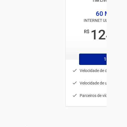
TIM LIVE BARUERI
60 MEGA
INTERNET ULTRA ILIMI
124
R$
,50
/mês
1056
Velocidade de download: 
Velocidade de upload: 20 
Parceiros de vídeos