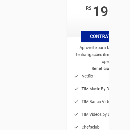
199
R$
,99
/mês
CONTRATAR PLAN
Aproveite para fazer plano 
tenha ligações ilimitadas par
operadora
Benefícios exclusivo
Netflix
TIM Music By Deezer
TIM Banca Virtual
TIM Vídeos by Looke
Chefsclub