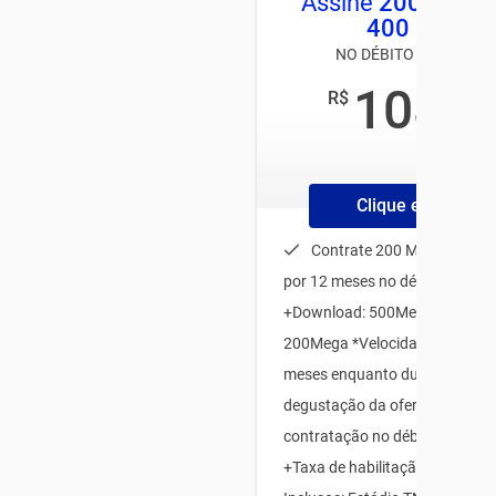
Assine
200MB
e 
400 MEGA
NO DÉBITO AUTOMÁTI
108
R$
,00
/mês
Clique e Contrate
Contrate 200 MEGA e lev
por 12 meses no débito automá
+Download: 500Mega e Upload
200Mega *Velocidades válidas
meses enquanto durar o perío
degustação da oferta, mediant
contratação no débito automát
+Taxa de habilitação12x R$15 