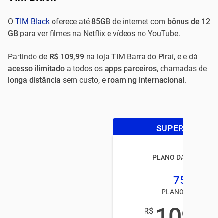
O
TIM Black
oferece até
85GB
de internet com
bônus de 12
GB
para ver filmes na Netflix e vídeos no YouTube.
Partindo de
R$ 109,99
na loja TIM Barra do Piraí, ele dá
acesso ilimitado
a todos os
apps parceiros
, chamadas de
longa distância
sem custo, e
roaming internacional
.
SUPER OFERTA
PLANO DA TIM BLAC
75GB
PLANO TIM PÓS
109
R$
,99