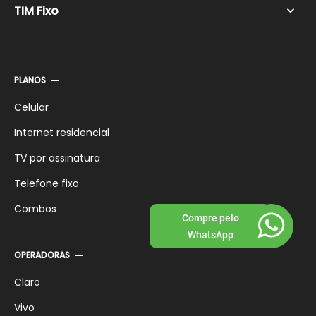
TIM Fixo
TIM LIve 600 Mega
TIM Live 1 Giga
TIM Fixo Pré-pago
TIM Wi-Fi
TIM Fixo Pós-pago
PLANOS
TIM Fixo Controle
Celular
Internet residencial
TV por assinatura
Telefone fixo
Combos
Compre pelo
WhatsApp
OPERADORAS
Claro
Vivo