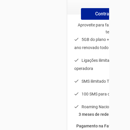
Contrate Online
Aproveite para fazer o plano
tenha:
5GB do plano + 20GB de b
ano renovado todo mês
Ligações ilimitadas para q
operadora
SMS ilimitado TIM-TIM
100 SMS para qualquer op
Roaming Nacional
3 meses de redes sociais à
Pagamento na Fatura com fi