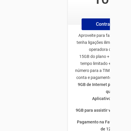
/mês
Contrate Online
Aproveite para fazer o plano
tenha ligações ilimitadas par
operadora de todo Bras
15GB do plano + 50GB de b
tempo limitado + 5GB traze
número para a TIM + 5GB na a
conta e pagamento através d
9GB de Internet para utiliza
quiser
Aplicativos ilimitado
9GB para assistir vídeos por 
Pagamento na Fatura com fi
de 12 meses