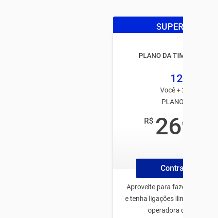
SUPER OFERTA
PLANO DA TIM BLACK FA
125GB
Você + 2 usuários
PLANO TIM PÓS
269
R$
,99
/mês
Contrate Plano
Aproveite para fazer o plano 
e tenha ligações ilimitadas pa
operadora de todo Bras