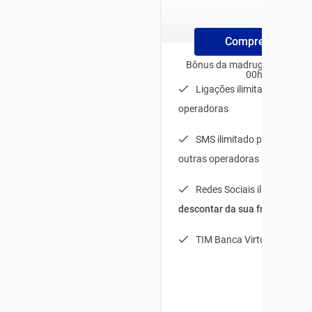
Compre ChipTim
Bônus da madrugada para us
00h e 06h
Ligações ilimitadas para t
operadoras
SMS ilimitado para TIM + 
outras operadoras
Redes Sociais ilimitadas (
s
descontar da sua franquia
)
TIM Banca Virtual Light