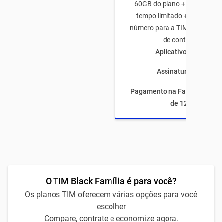
60GB do plano + 50GB de b
tempo limitado + 5GB traze
número para a TIM + 10GB na
de conta C6 Bank
Aplicativos ilimitado
Assinaturas inclusas
Pagamento na Fatura com fi
de 12 meses
O TIM Black Família é para você?
Os planos TIM oferecem várias opções para você
escolher
Compare, contrate e economize agora.