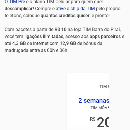
O
TIM Pré
é o plano TIM Celular para quem quer
descomplicar
! Compre e
ative o chip da TIM
pelo próprio
telefone, coloque
quantos créditos quiser
, e pronto!
Com pacotes a partir de
R$ 10
na loja TIM Barra do Piraí,
você tem
ligações ilimitadas
, acesso aos
apps parceiros
e
até
4,3 GB
de internet com
12,9 GB
de bônus da
madrugada entre as 00h e 06h.
TIM Pré TOP
2 semanas 2 GB +
TIM MÓVEL PRÉ-PAG
20
R$
,00
/mês