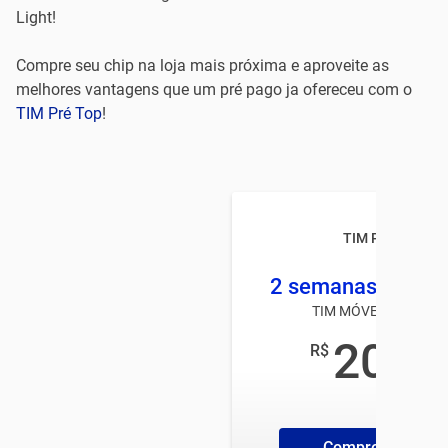
Light!
Compre seu chip na loja mais próxima e aproveite as
melhores vantagens que um pré pago ja ofereceu com o
TIM Pré Top
!
TIM Pré TOP
2 semanas 2 GB +
TIM MÓVEL PRÉ-PAG
20
R$
,00
/mês
Compre ChipTim