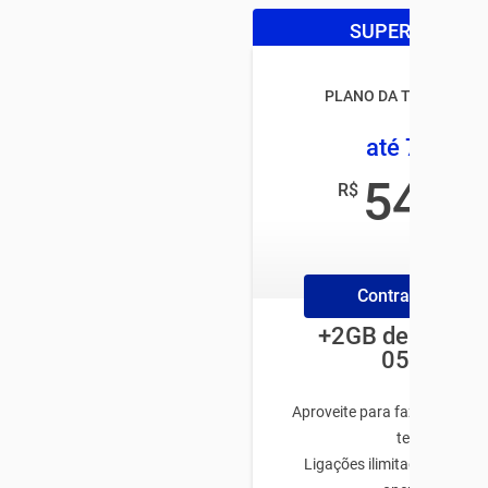
SUPER OFERTA
PLANO DA TIM CONTR
até 7,5GB
54
R$
,99
/mês
Contrate Online
+2GB de bônus 
05/06!
Aproveite para fazer o plano
tenha:
Ligações ilimitadas para q