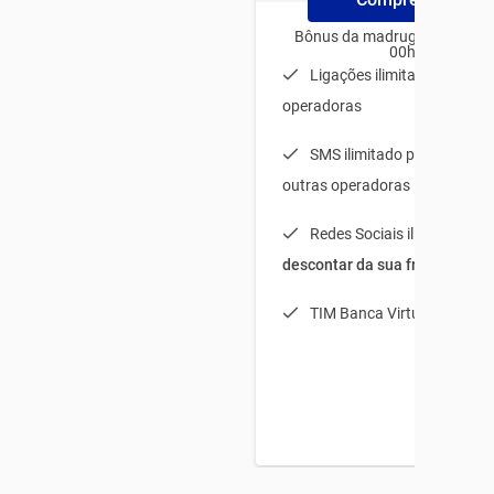
Bônus da madrugada para us
00h e 06h
Ligações ilimitadas para t
operadoras
SMS ilimitado para TIM + 
outras operadoras
Redes Sociais ilimitadas (
s
descontar da sua franquia
)
TIM Banca Virtual Light