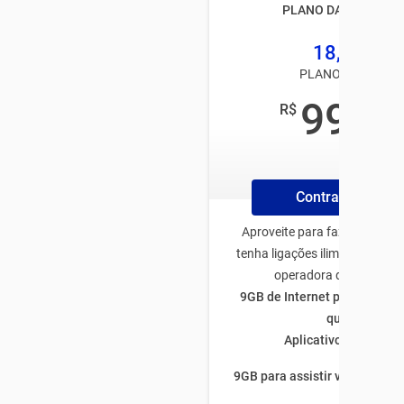
PLANO DA TIM BLAC
18,5GB
PLANO TIM PÓS
99
R$
,00
/mês
Contrate Online
Aproveite para fazer o plano
tenha ligações ilimitadas par
operadora de todo Bras
9GB de Internet para utiliza
quiser
Aplicativos ilimitado
9GB para assistir vídeos por 