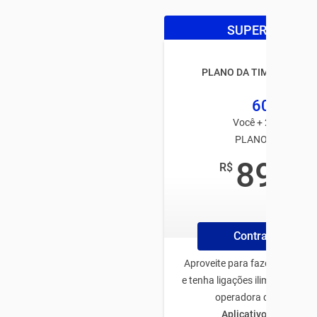
SUPER OFERTA
PLANO DA TIM BLACK FA
60GB
Você + 2 usuários
PLANO TIM PÓS
89
R$
,99
/mês
Contrate Plano
Aproveite para fazer o plano 
e tenha ligações ilimitadas pa
operadora de todo Bras
Aplicativos ilimitado