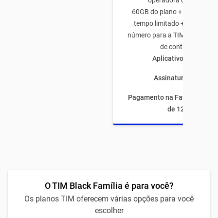
operadora de todo Bras
60GB do plano + 50GB de b
tempo limitado + 5GB traze
número para a TIM + 10GB na
de conta C6 Bank
Aplicativos ilimitado
Assinaturas inclusas
Pagamento na Fatura com fi
de 12 meses
O TIM Black Família é para você?
Os planos TIM oferecem várias opções para você
escolher