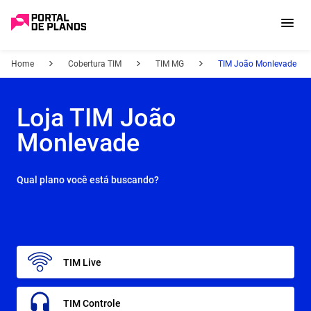
Home
Cobertura TIM
TIM MG
TIM João Monlevade
Loja TIM João
Monlevade
Qual plano você está buscando?
TIM Live
TIM Controle