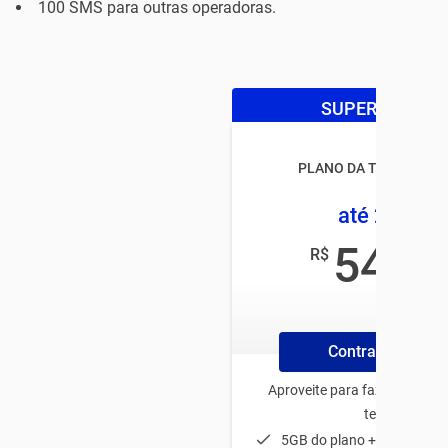
100 SMS para outras operadoras.
SUPER OFERTA
PLANO DA TIM CONTR
até 25GB
54
R$
,99
/mês
Contrate Online
Aproveite para fazer o plano
tenha:
5GB do plano + 20GB de b