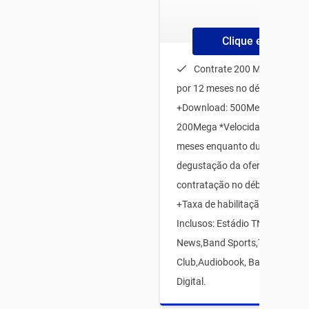
Clique e Contrate
Contrate 200 MEGA e lev
por 12 meses no débito automá
+Download: 500Mega e Upload
200Mega *Velocidades válidas
meses enquanto durar o perío
degustação da oferta, mediant
contratação no débito automát
+Taxa de habilitação12x R$15 
Inclusos: Estádio TNT Sports,
News,Band Sports,TIM Games
Club,Audiobook, Babbel eTIM 
Digital.