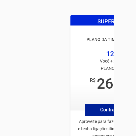
SUPER OFERTA
PLANO DA TIM BLACK FA
125GB
Você + 2 usuários
PLANO TIM PÓS
269
R$
,99
/mês
Contrate Plano
Aproveite para fazer o plano 
e tenha ligações ilimitadas pa