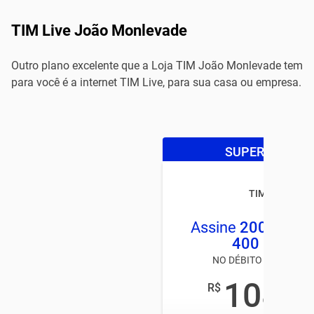
TIM Live João Monlevade
Outro plano excelente que a Loja TIM João Monlevade tem
para você é a internet TIM Live, para sua casa ou empresa.
SUPER OFERTA
TIM LIVE
Assine
200MB
e 
400 MEGA
NO DÉBITO AUTOMÁTI
108
R$
,00
/mês