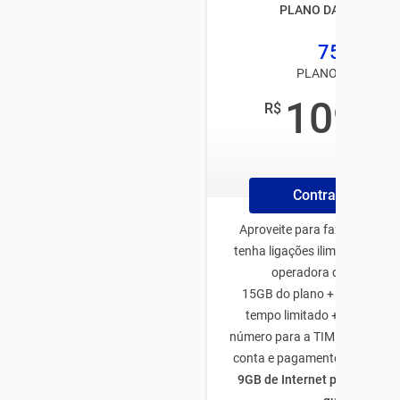
PLANO DA TIM BLAC
75GB
PLANO TIM PÓS
109
R$
,99
/mês
Contrate Online
Aproveite para fazer o plano
tenha ligações ilimitadas par
operadora de todo Bras
15GB do plano + 50GB de b
tempo limitado + 5GB traze
número para a TIM + 5GB na a
conta e pagamento através d
9GB de Internet para utiliza