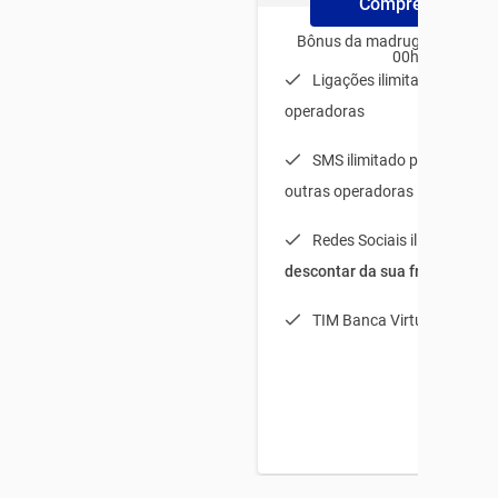
Compre ChipTim
Bônus da madrugada para us
00h e 06h
Ligações ilimitadas para t
operadoras
SMS ilimitado para TIM + 
outras operadoras
Redes Sociais ilimitadas (
s
descontar da sua franquia
)
TIM Banca Virtual Light