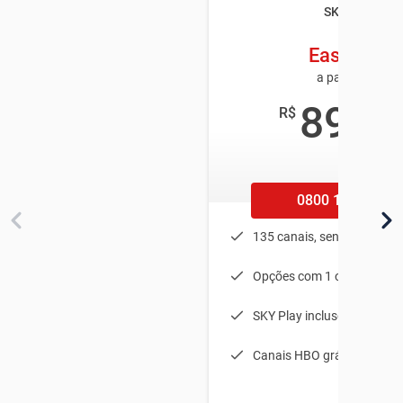
SKY TV
Easy HD
a partir de
89
R$
,90
/mês
0800 100 1002
135 canais, sendo 25 em 
Opções com 1 ou 2 equip
SKY Play incluso
Canais HBO grátis no 1º m