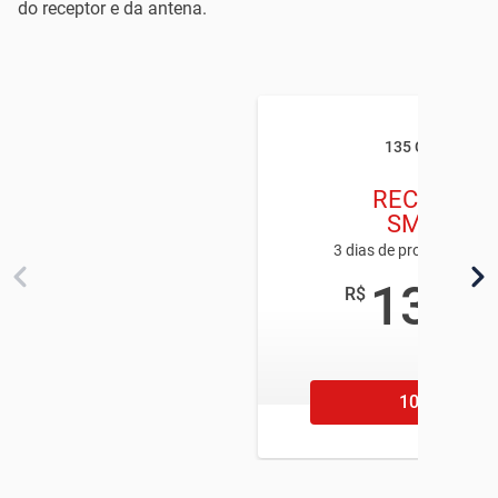
do receptor e da antena.
135 CANAIS
RECARGA
SMART
3 dias de programação 
13
R$
,90
/mês
106 11