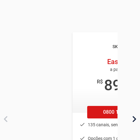
SKY TV
Easy HD
a partir de
89
R$
,90
/mês
0800 100 1002
135 canais, sendo 25 em 
Opções com 1 ou 2 equip