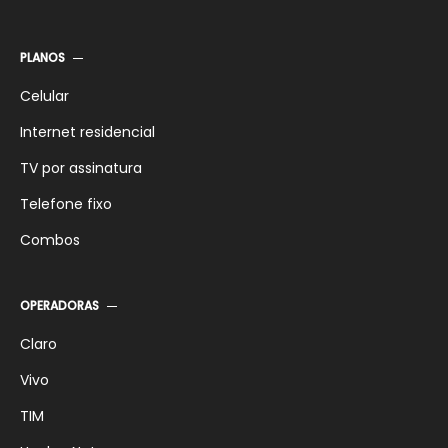
SKY Pré-pago Flex SD
SKY 10 Mega
SKY Pré-pago Flex HD
SKY 15 Mega
PLANOS
SKY Pré-pago Digital
SKY 25 Mega
Celular
Internet residencial
TV por assinatura
Telefone fixo
Combos
OPERADORAS
Claro
Vivo
TIM