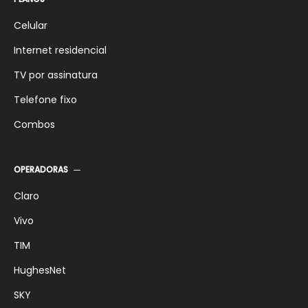
SKY Pré-pago Digital
SKY 25 Mega
Celular
Internet residencial
TV por assinatura
Telefone fixo
Combos
OPERADORAS
Claro
Vivo
TIM
HughesNet
SKY