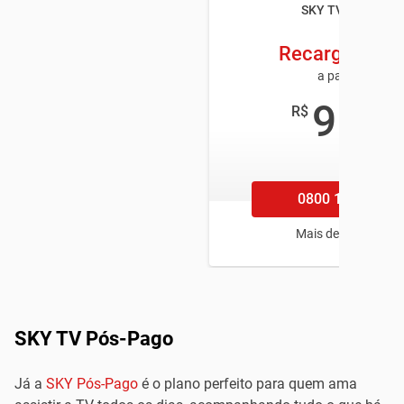
SKY TV Paraíba
Recarga Digit
a partir de
9
R$
,90
/mês
0800 100 1002
Mais de 45 canais
SKY TV Pós-Pago
Já a
SKY Pós-Pago
é o plano perfeito para quem ama