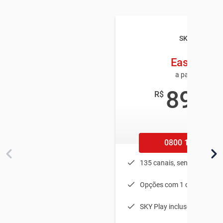
SKY TV
Easy HD
a partir de
89
R$
,90
/mês
0800 100 1002
135 canais, sendo 25 em 
Opções com 1 ou 2 equip
SKY Play incluso