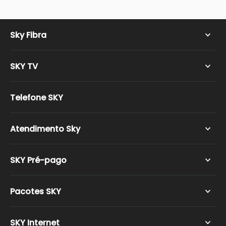
Sky Fibra
SKY TV
SKY Pós-pago
Telefone SKY
SKY Easy HD
SKY Fun HD
Atendimento Sky
SKY Mega HD
SKY Combo HD
Sky WhatsApp
SKY Pré-pago
SKY Media Center HD
Recarga SKY
Pacotes SKY
SKY Smart SD
SKY Smart HD
SKY Play
SKY Internet