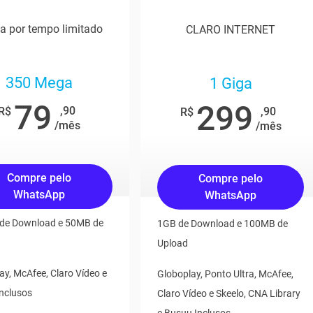
ta por tempo limitado
CLARO INTERNET
350 Mega
1 Giga
79
299
,90
R$
,90
R$
/mês
/mês
Compre pelo
Compre pelo
WhatsApp
WhatsApp
de Download e 50MB de
1GB de Download e 100MB de
Upload
ay, McAfee, Claro Vídeo e
Globoplay, Ponto Ultra, McAfee,
Inclusos
Claro Vídeo e Skeelo, CNA Library