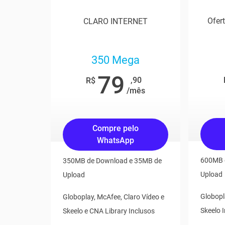
Ofer
CLARO INTERNET
350 Mega
79
,90
R$
/mês
Compre pelo
WhatsApp
600MB 
350MB de Download e 35MB de
Upload
Upload
Globopl
Globoplay, McAfee, Claro Vídeo e
Skeelo 
Skeelo e CNA Library Inclusos