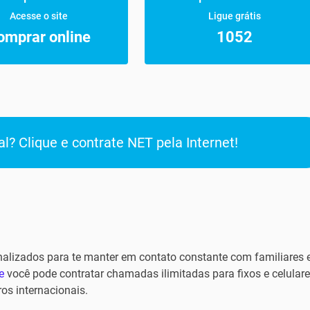
Acesse o site
Ligue grátis
omprar online
1052
l? Clique e contrate NET pela Internet!
alizados para te manter em contato constante com familiares 
e
você pode contratar chamadas ilimitadas para fixos e celular
ros internacionais.