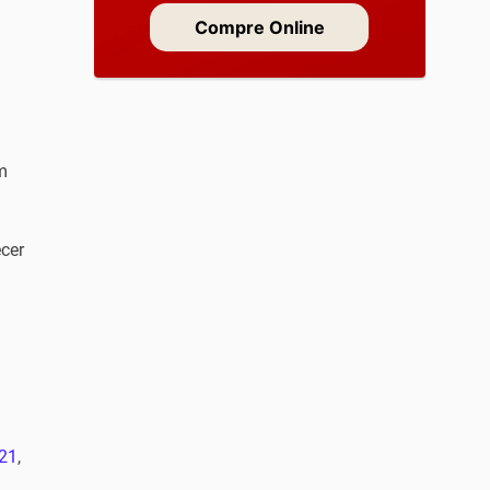
Compre Online
m
ecer
21
,