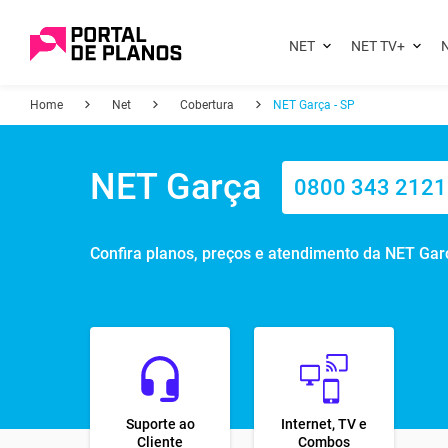
NET
NET TV+
N
Home
Net
Cobertura
NET Garça - SP
NET Garça
0800 343 2121
Confira planos, preços e atendimento da NET Gar
Suporte ao
Internet, TV e
Cliente
Combos