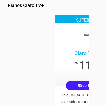
Planos Claro TV+
SUPER OFERTA
Claro TV+
Claro TV+ Bo
119
,9
R$
/mê
0800 158 4545
Claro TV+ (NOW), Globoplay, Pl
Claro Vídeo e Claro Música Inc