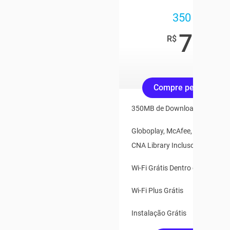
350 Mega
79
,90
R$
/mês
Compre pelo Whats
350MB de Download e 35MB d
Globoplay, McAfee, Claro Vídeo
CNA Library Inclusos
Wi-Fi Grátis Dentro e Fora de 
Wi-Fi Plus Grátis
Instalação Grátis