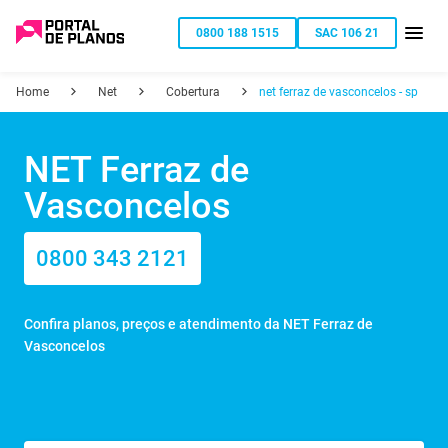
0800 188 1515
SAC 106 21
Home
Net
Cobertura
net ferraz de vasconcelos - sp
NET Ferraz de
Vasconcelos
0800 343 2121
Confira planos, preços e atendimento da NET Ferraz de
Vasconcelos