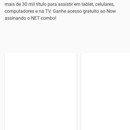
mais de 30 mil título para assistir em tablet, celulares,
computadores e na TV. Ganhe acesso gratuito ao Now
assinando o NET combo!
Assine 120 mega e
leve
Assine 120 mega e
lev
NETFLIX Premium
! Ganhe Wi-Fi
6 meses
! Ganhe Wi-Fi 
Plus grátis e NET NOW com
grátis e NET NOW com 
milhares de filmes, séries e
de filmes, séries e pro
programas de TV.
TV.