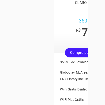
CLARO INTERNET
350 Mega
79
,90
R$
/mês
Compre pelo Whats
350MB de Download e 35MB d
Globoplay, McAfee, Claro Vídeo
CNA Library Inclusos
Wi-Fi Grátis Dentro e Fora de 
Wi-Fi Plus Grátis