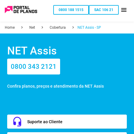
0800 188 1515
SAC 106 21
Home
Net
Cobertura
NET Assis - SP
NET Assis
0800 343 2121
Confira planos, preços e atendimento da NET Assis
Suporte ao Cliente