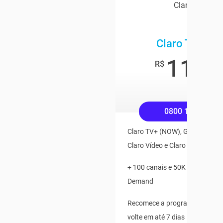
Claro TV+
Claro TV+ Bo
119
,9
R$
/mê
0800 158 4545
Claro TV+ (NOW), Globoplay, Pl
Claro Vídeo e Claro Música Inc
+ 100 canais e 50K de Conteú
Demand
Recomece a programação ao v
volte em até 7 dias