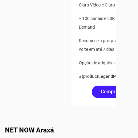
Claro Vídeo e Claro Música Inc
+ 100 canais e 50K de Conteú
Demand
Recomece a programação ao v
volte em até 7 dias
Opção de adquirir + 2 pontos a
#{productLegendPrice(750)}
Comprar Online
NET NOW Araxá