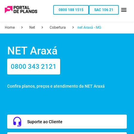
0800 188 1515
SAC 106 21
Home
Net
Cobertura
net Araxá - MG
NET Araxá
0800 343 2121
Confira planos, preços e atendimento da NET Araxá
Suporte ao Cliente