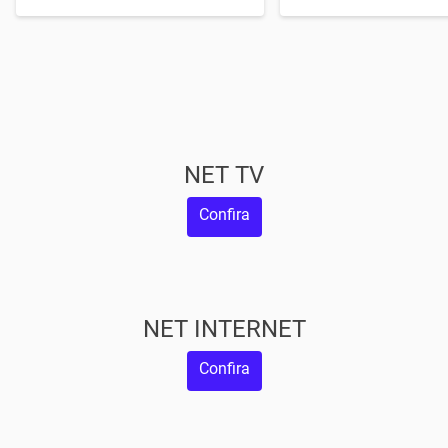
/mês
/m
NET TV
Confira
NET INTERNET
Confira