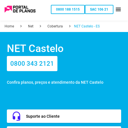
0800 188 1515
SAC 106 21
Home
Net
Cobertura
NET Castelo - ES
NET Castelo
0800 343 2121
Confira planos, preços e atendimento da NET Castelo
Suporte ao Cliente