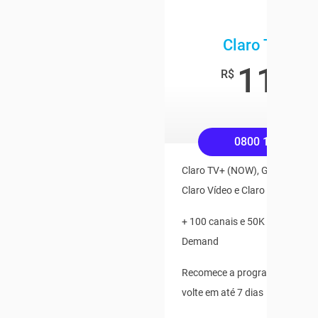
Claro TV+ Bo
119
,9
R$
/mê
0800 158 4545
Claro TV+ (NOW), Globoplay, Pl
Claro Vídeo e Claro Música Inc
+ 100 canais e 50K de Conteú
Demand
Recomece a programação ao v
volte em até 7 dias