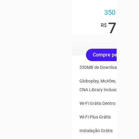
350 Mega
79
,90
R$
/mês
Compre pelo Whats
350MB de Download e 35MB d
Globoplay, McAfee, Claro Vídeo
CNA Library Inclusos
Wi-Fi Grátis Dentro e Fora de 
Wi-Fi Plus Grátis
Instalação Grátis