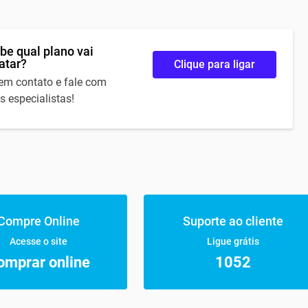
be qual plano vai
atar?
Clique para ligar
 em contato e fale com
s especialistas!
Compre Online
Suporte ao cliente
Acesse o site
Ligue grátis
omprar online
1052