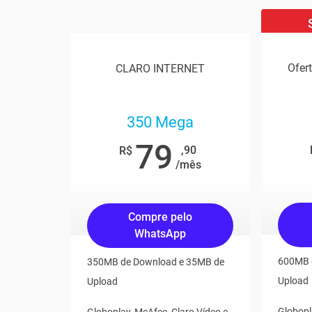
Ofer
CLARO INTERNET
350 Mega
79
,90
R$
/mês
Compre pelo
WhatsApp
600MB 
350MB de Download e 35MB de
Upload
Upload
Globopl