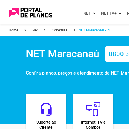
NET
NET TV+
N
Home
Net
Cobertura
NET Maracanaú - CE
NET Maracanaú
0800 
Confira planos, preços e atendimento da NET Ma
Suporte ao
Internet, TV e
Cliente
Combos