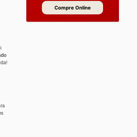
Compre Online
i
ado
ida!
ara
es