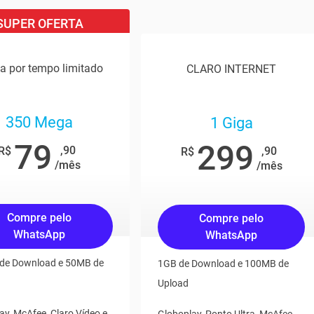
SUPER OFERTA
ta por tempo limitado
CLARO INTERNET
350 Mega
1 Giga
79
299
,90
R$
,90
R$
/mês
/mês
Compre pelo
Compre pelo
WhatsApp
WhatsApp
de Download e 50MB de
1GB de Download e 100MB de
Upload
ay, McAfee, Claro Vídeo e