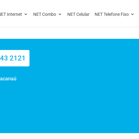
ET Internet
NET Combo
NET Celular
NET Telefone Fixo
343 2121
racanaú