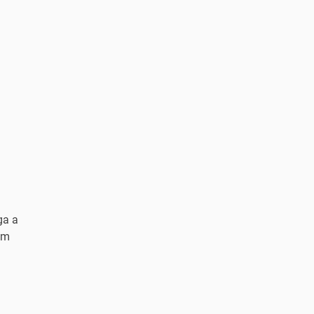
ga a
om