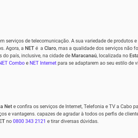
 em serviços de telecomunicação. A sua variedade de produtos e
os. Agora, a
NET
é a
Claro
, mas a qualidade dos serviços não fo
 do país, inclusive, na cidade de
Maracanaú
, localizada no
Est
NET Combo
e
NET Internet
para se adaptarem ao seu estilo de v
da Net
e confira os serviços de Internet, Telefonia e TV a Cabo p
reços e vantagens. capazes de agradar à todos os perfis de client
ET
no
0800 343 2121
e tirar diversas dúvidas.